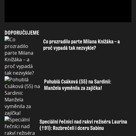
DOPORUČUJEME
Co prozradilo parte Milana Knížáka – a
proč vypadá tak nezvykle?
Pohublá Csáková (55) na Sardinii:
Manžela vyměnila za zajíčka!
Speciální řečníci nad rakví režiséra Laurina
(†91): Rozbrečeli i dceru Sabinu