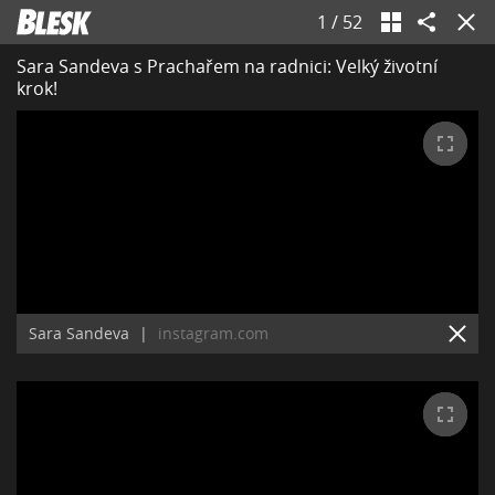
1
/
52
Sara Sandeva s Prachařem na radnici: Velký životní
krok!
Sara Sandeva
|
instagram.com