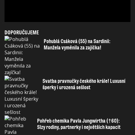
DOPORUČUJEME
Pohublá Csáková (55) na Sardinii:
Manžela vyměnila za zajíčka!
Svatba pravnučky českého krále! Luxusní
šperky i urozená sešlost
Pohřeb chemika Pavla Jungwirtha (†60):
Slzy rodiny, partnerky i největších kapacit