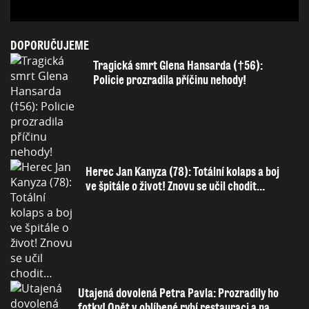
DOPORUČUJEME
Tragická smrt Glena Hansarda (†56):
Policie prozradila příčinu nehody!
Herec Jan Kanyza (78): Totální kolaps a boj
ve špitále o život! Znovu se učil chodit…
Utajená dovolená Petra Pavla: Prozradily ho
fotky! Opět v oblíbené rybí restauraci a na