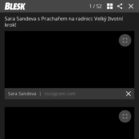
1
/
52
Sara Sandeva s Prachařem na radnici: Velký životní
krok!
Sara Sandeva
|
instagram.com