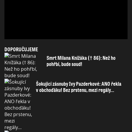
DOPORUČUJEME
Smrt Milana Knížáka († 86): Než ho
pohřbí, bude soud!
Šokující zásnuby Ivy Pazderkové: ANO řekla
v obchoďáku! Bez prstenu, mezi regály…