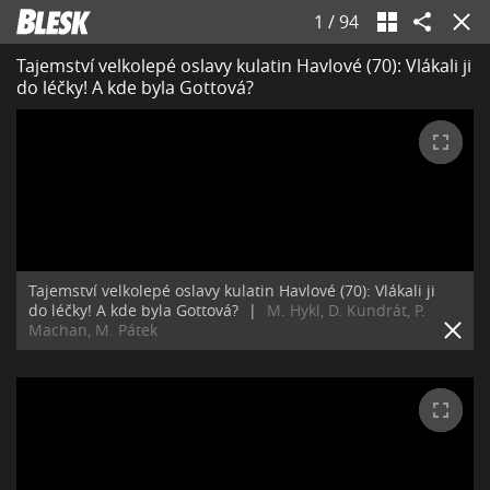
1
/
94
Tajemství velkolepé oslavy kulatin Havlové (70): Vlákali ji
do léčky! A kde byla Gottová?
Tajemství velkolepé oslavy kulatin Havlové (70): Vlákali ji
do léčky! A kde byla Gottová?
|
M. Hykl, D. Kundrát, P.
Machan, M. Pátek