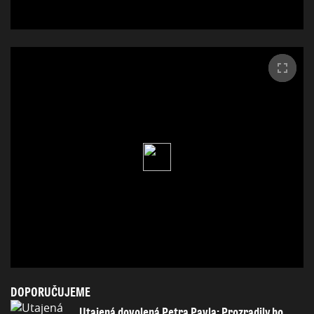
DOPORUČUJEME
Utajená dovolená Petra Pavla: Prozradily ho