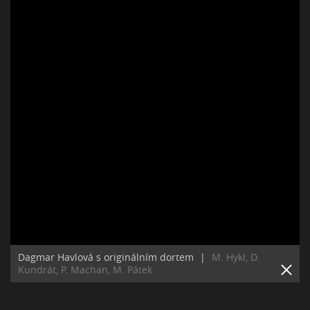
Dagmar Havlová s originálním dortem
|
M. Hykl, D.
Kundrát, P. Machan, M. Pátek