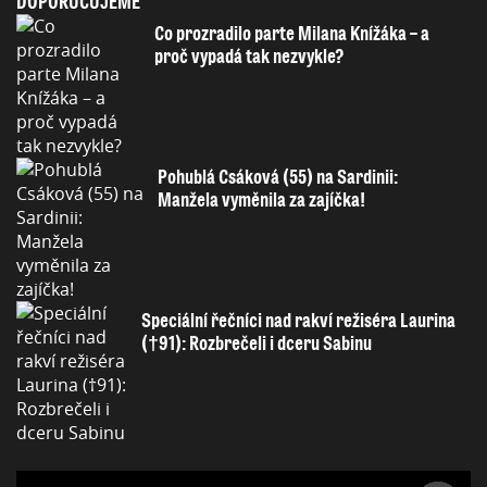
DOPORUČUJEME
Co prozradilo parte Milana Knížáka – a
proč vypadá tak nezvykle?
Pohublá Csáková (55) na Sardinii:
Manžela vyměnila za zajíčka!
Speciální řečníci nad rakví režiséra Laurina
(†91): Rozbrečeli i dceru Sabinu