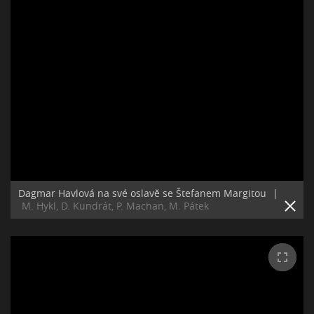
Dagmar Havlová na své oslavě se Štefanem Margitou
|
M. Hykl, D. Kundrát, P. Machan, M. Pátek