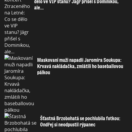
dělo ve VIP stanu? Jágr přišel s Dominikou,
ale...
Maskovaní muži napadli Jaromíra Soukupa:
Krvavá nakládačka, zmlátili ho baseballovou
pálkou
Šťastná Brzobohatá se pochlubila fotkou:
Ondřej si neodpustil rýpanec