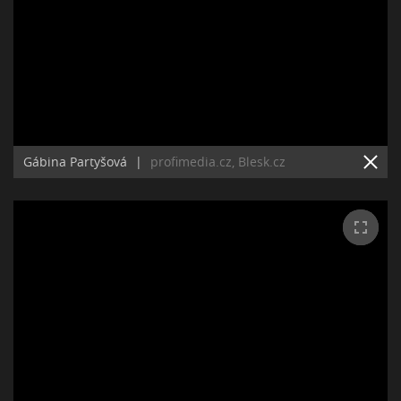
Gábina Partyšová
|
profimedia.cz, Blesk.cz