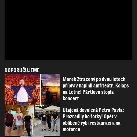
DOPORUČUJEME
Marek Ztracený po dvou letech
příprav naplnil amfiteátr: Kolaps
na Letné! Pártlová stopla
koncert
Utajená dovolená Petra Pavla:
Prozradily ho fotky! Opět v
oblíbené rybí restauraci a na
motorce