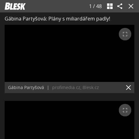
1
/
48
Gábina Partyšová: Plány s miliardářem padly!
Gábina Partyšová
|
profimedia.cz, Blesk.cz