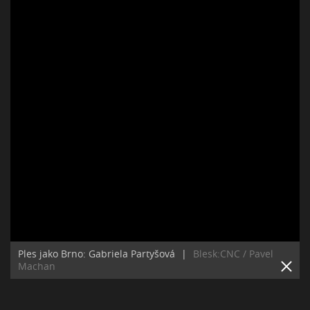
Ples jako Brno: Gabriela Partyšová
|
Blesk:CNC / Pavel
Machan