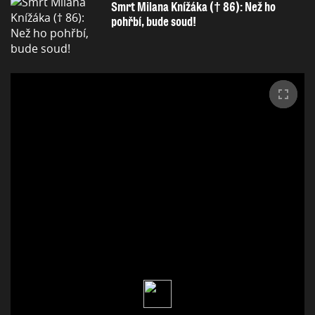
Smrt Milana Knížáka († 86): Než ho
pohřbí, bude soud!