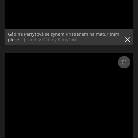
Gábina Partyšová se synem Kristiánem na maturitním
plese.
|
archiv Gábiny Partyšové