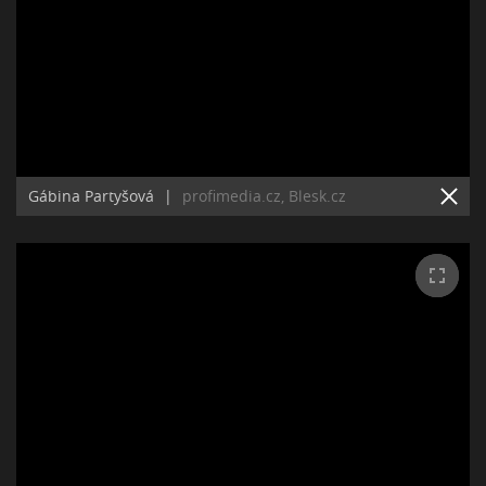
Gábina Partyšová
|
profimedia.cz, Blesk.cz