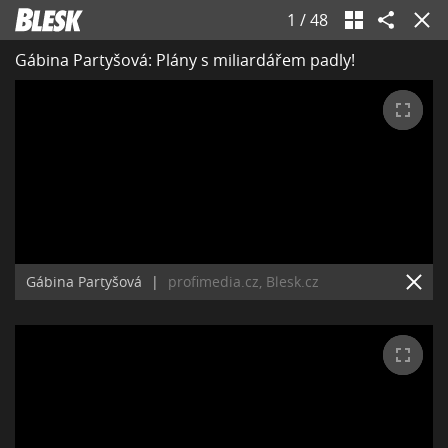
1
/
48
Gábina Partyšová: Plány s miliardářem padly!
Gábina Partyšová
|
profimedia.cz, Blesk.cz