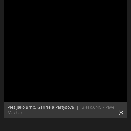
Ples jako Brno: Gabriela Partyšová
|
Blesk:CNC / Pavel
Machan