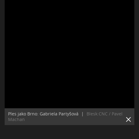
Ples jako Brno: Gabriela Partyšová
|
Blesk:CNC / Pavel
Machan