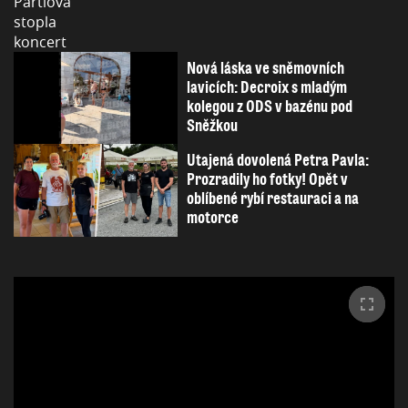
Nová láska ve sněmovních
lavicích: Decroix s mladým
kolegou z ODS v bazénu pod
Sněžkou
Utajená dovolená Petra Pavla:
Prozradily ho fotky! Opět v
oblíbené rybí restauraci a na
motorce