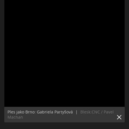
Ples jako Brno: Gabriela Partyšová
|
Blesk:CNC / Pavel
Machan