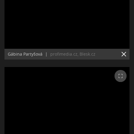
Gábina Partyšová
|
profimedia.cz, Blesk.cz