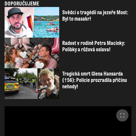
DOPORUČUJEME
Svědci o tragédii na jezeře Most:
Byl to masakr!
Radost v rodině Petra Macinky:
Polibky a růžová oslava!
Tragická smrt Glena Hansarda
(†56): Policie prozradila příčinu
nehody!