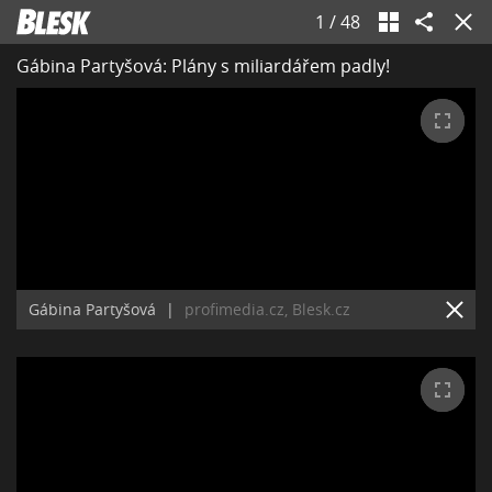
1
/
48
Gábina Partyšová: Plány s miliardářem padly!
Gábina Partyšová
|
profimedia.cz, Blesk.cz