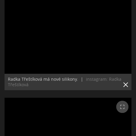
Radka Třeštíková má nové silikony.
|
instagram: Radka
Třeštíková