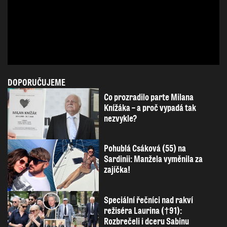
DOPORUČUJEME
Co prozradilo parte Milana
Knížáka – a proč vypadá tak
nezvykle?
Pohublá Csáková (55) na
Sardinii: Manžela vyměnila za
zajíčka!
Speciální řečníci nad rakví
režiséra Laurina (†91):
Rozbrečeli i dceru Sabinu