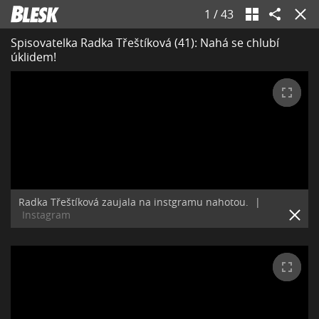
1
/
43
Spisovatelka Radka Třeštíková (41): Nahá se chlubí
úklidem!
Radka Třeštíková zaujala na instgramu nahotou.
|
Instagram