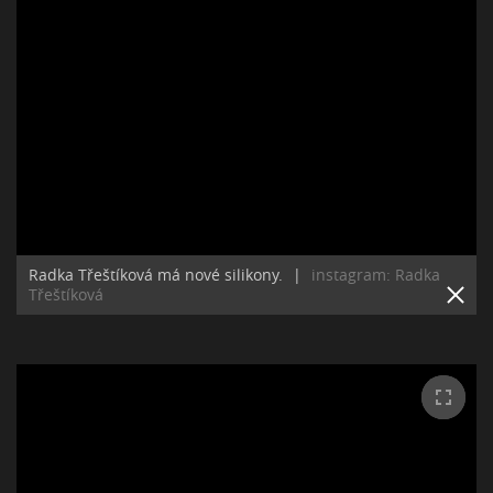
Radka Třeštíková má nové silikony.
|
instagram: Radka
Třeštíková