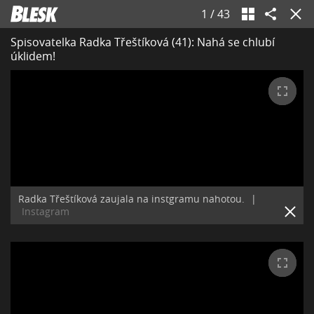
1
/
43
Spisovatelka Radka Třeštíková (41): Nahá se chlubí
úklidem!
Radka Třeštíková zaujala na instgramu nahotou.
|
Instagram