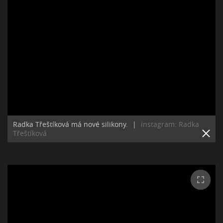
Radka Třeštíková má nové silikony.
|
instagram: Radka
Třeštíková