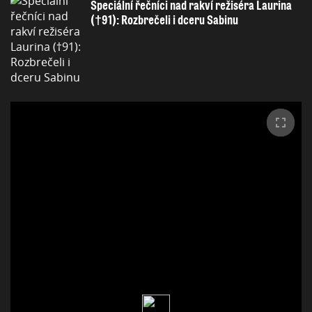
Speciální řečníci nad rakví režiséra Laurina
(†91): Rozbrečeli i dceru Sabinu