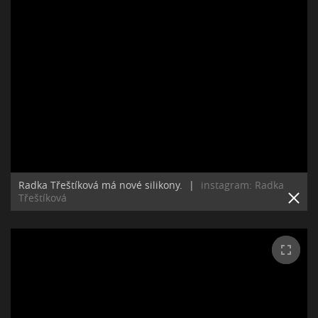
Radka Třeštíková má nové silikony.
|
instagram: Radka
Třeštíková