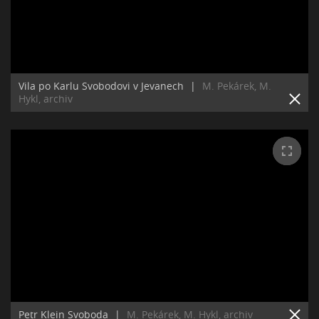
Vila po Karlu Svobodovi v Jevanech
|
M. Pekárek, M.
Hykl, archiv
Petr Klein Svoboda
|
M. Pekárek, M. Hykl, archiv