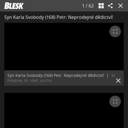
1
/
62
Syn Karla Svobody (†68) Petr: Neprodejné dědictví!
Syn Karla Svobody (†68) Petr: Neprodejné dědictví!
|
M.
Pekárek, M. Hykl, archiv