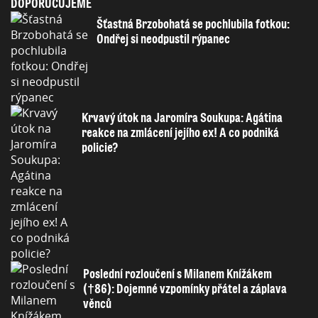
DOPORUČUJEME
Šťastná Brzobohatá se pochlubila fotkou:
Ondřej si neodpustil rýpanec
Krvavý útok na Jaromíra Soukupa: Agátina
reakce na zmlácení jejího ex! A co podniká
policie?
Poslední rozloučení s Milanem Knížákem
(†86): Dojemné vzpomínky přátel a záplava
věnců