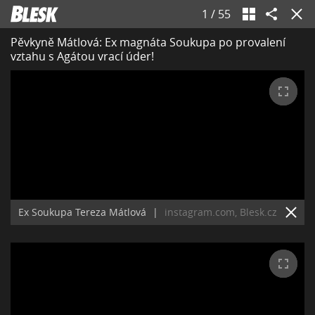
1
/
55
Pěvkyně Mátlová: Ex magnáta Soukupa po provalení
vztahu s Agátou vrací úder!
Ex Soukupa Tereza Mátlová
|
instagram.com, Blesk.cz