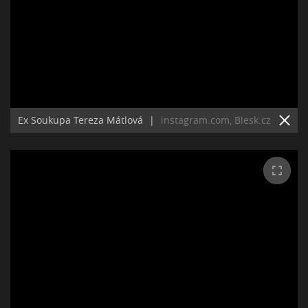
Ex Soukupa Tereza Mátlová
|
instagram.com, Blesk.cz