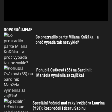
DOPORUČUJEME
Co prozradilo parte Milana Knížáka – a
proč vypadá tak nezvykle?
Pohublá Csáková (55) na Sardinii:
Manžela vyměnila za zajíčka!
Speciální řečníci nad rakví režiséra Laurina
(†91): Rozbrečeli i dceru Sabinu