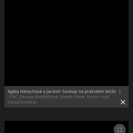
Agáta Hanychová a Jaromír Soukup na pražském letišti
|
CNC_Renata Matějíčková, Marek Pátek, Martin Hykl,
David Kundrát