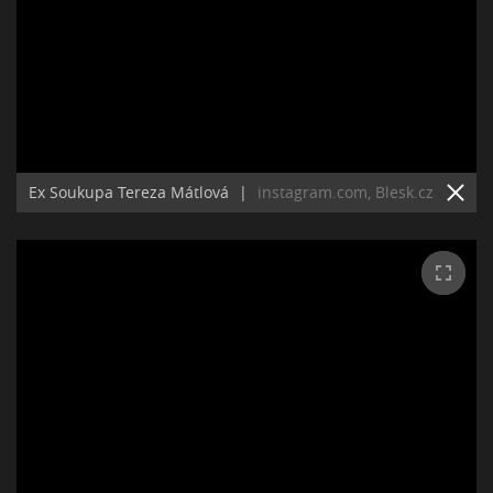
Ex Soukupa Tereza Mátlová
|
instagram.com, Blesk.cz