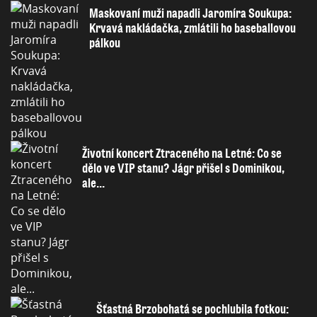
Maskovaní muži napadli Jaromíra Soukupa:
Krvavá nakládačka, zmlátili ho baseballovou
pálkou
Životní koncert Ztraceného na Letné: Co se
dělo ve VIP stanu? Jágr přišel s Dominikou,
ale...
Šťastná Brzobohatá se pochlubila fotkou: