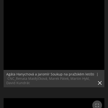
Agáta Hanychová a Jaromír Soukup na pražském letišti
|
CNC_Renata Matějíčková, Marek Pátek, Martin Hykl,
David Kundrát