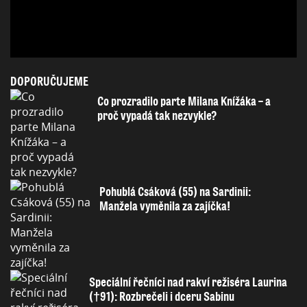
DOPORUČUJEME
Co prozradilo parte Milana Knížáka – a
proč vypadá tak nezvykle?
Pohublá Csáková (55) na Sardinii:
Manžela vyměnila za zajíčka!
Speciální řečníci nad rakví režiséra Laurina
(†91): Rozbrečeli i dceru Sabinu