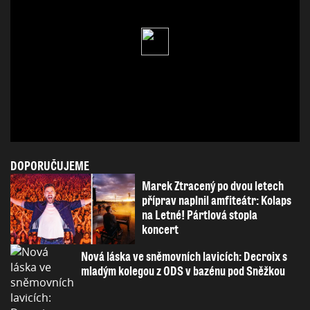
DOPORUČUJEME
Marek Ztracený po dvou letech
příprav naplnil amfiteátr: Kolaps
na Letné! Pártlová stopla
koncert
Nová láska ve sněmovních lavicích: Decroix s
mladým kolegou z ODS v bazénu pod Sněžkou