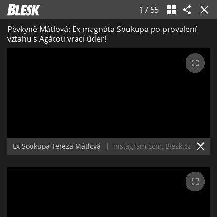
1
/
55
Pěvkyně Mátlová: Ex magnáta Soukupa po provalení
vztahu s Agátou vrací úder!
Ex Soukupa Tereza Mátlová
|
instagram.com, Blesk.cz