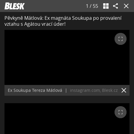
1
/
55
Pěvkyně Mátlová: Ex magnáta Soukupa po provalení
vztahu s Agátou vrací úder!
Ex Soukupa Tereza Mátlová
|
instagram.com, Blesk.cz