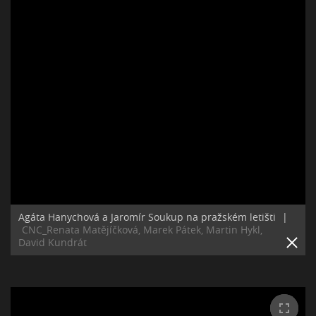
Agáta Hanychová a Jaromír Soukup na pražském letišti
|
CNC_Renata Matějíčková, Marek Pátek, Martin Hykl,
David Kundrát