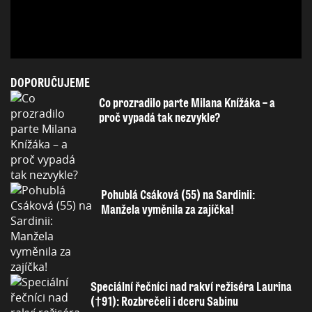
DOPORUČUJEME
Co prozradilo parte Milana Knížáka – a
proč vypadá tak nezvykle?
Pohublá Csáková (55) na Sardinii:
Manžela vyměnila za zajíčka!
Speciální řečníci nad rakví režiséra Laurina
(†91): Rozbrečeli i dceru Sabinu