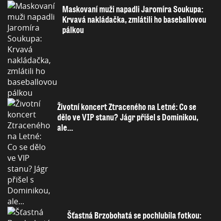
Maskovaní muži napadli Jaromíra Soukupa:
Krvavá nakládačka, zmlátili ho baseballovou
pálkou
Životní koncert Ztraceného na Letné: Co se
dělo ve VIP stanu? Jágr přišel s Dominikou,
ale...
Šťastná Brzobohatá se pochlubila fotkou: