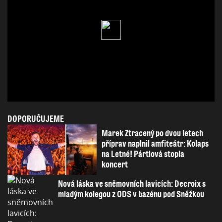
DOPORUČUJEME
Marek Ztracený po dvou letech
příprav naplnil amfiteátr: Kolaps
na Letné! Pártlová stopla
koncert
Nová láska ve sněmovních lavicích: Decroix s
mladým kolegou z ODS v bazénu pod Sněžkou