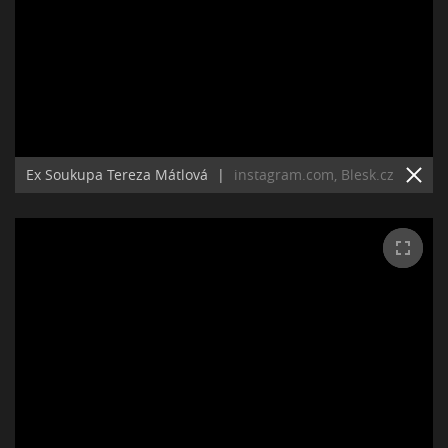
Ex Soukupa Tereza Mátlová
|
instagram.com, Blesk.cz