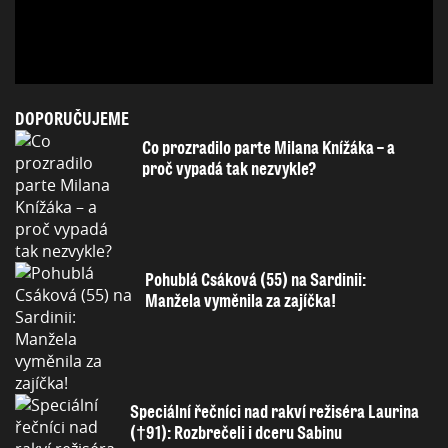
DOPORUČUJEME
Co prozradilo parte Milana Knížáka – a
proč vypadá tak nezvykle?
Pohublá Csáková (55) na Sardinii:
Manžela vyměnila za zajíčka!
Speciální řečníci nad rakví režiséra Laurina
(†91): Rozbrečeli i dceru Sabinu