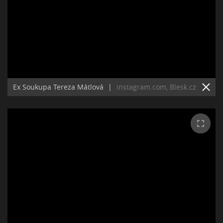
Ex Soukupa Tereza Mátlová
|
instagram.com, Blesk.cz