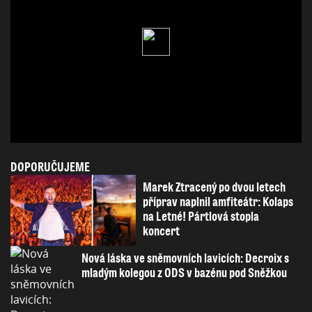
DOPORUČUJEME
Marek Ztracený po dvou letech
příprav naplnil amfiteátr: Kolaps
na Letné! Pártlová stopla
koncert
Nová láska ve sněmovních lavicích: Decroix s
mladým kolegou z ODS v bazénu pod Sněžkou