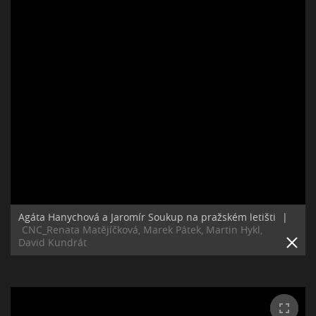
Agáta Hanychová a Jaromír Soukup na pražském letišti
|
CNC_Renata Matějíčková, Marek Pátek, Martin Hykl,
David Kundrát