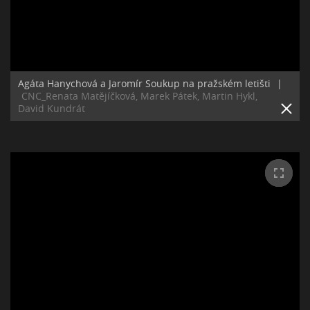
Agáta Hanychová a Jaromír Soukup na pražském letišti
|
CNC_Renata Matějíčková, Marek Pátek, Martin Hykl,
David Kundrát