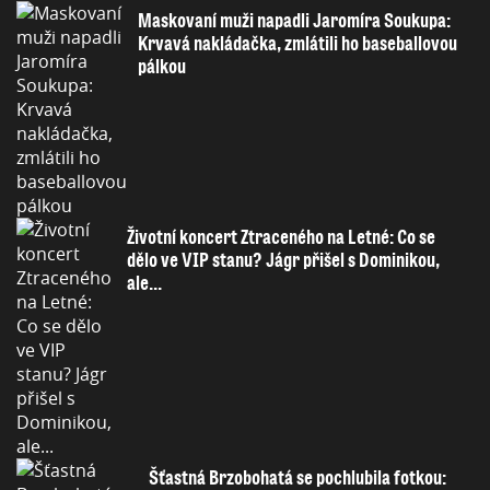
Maskovaní muži napadli Jaromíra Soukupa:
Krvavá nakládačka, zmlátili ho baseballovou
pálkou
Životní koncert Ztraceného na Letné: Co se
dělo ve VIP stanu? Jágr přišel s Dominikou,
ale...
Šťastná Brzobohatá se pochlubila fotkou: