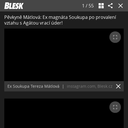
1
/
55
Pěvkyně Mátlová: Ex magnáta Soukupa po provalení
vztahu s Agátou vrací úder!
Ex Soukupa Tereza Mátlová
|
instagram.com, Blesk.cz