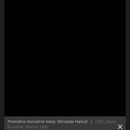
Premiéra minisérie Iveta: Miroslav Hanuš
|
CNC_David
Kundrát, Martin Hykl