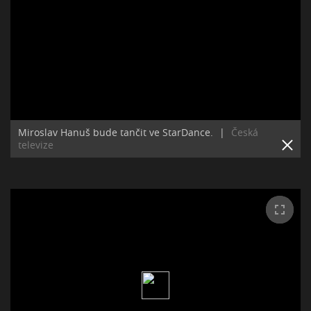
Miroslav Hanuš bude tančit ve StarDance.
|
Česká
televize