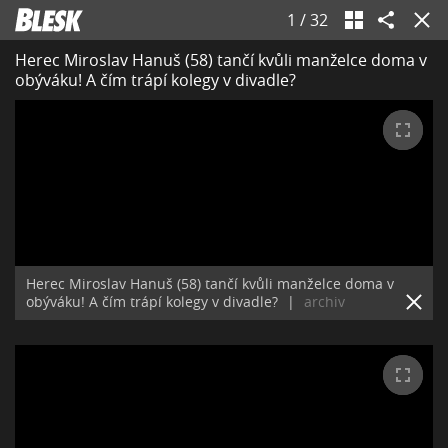
1
/
32
Herec Miroslav Hanuš (58) tančí kvůli manželce doma v
obýváku! A čím trápí kolegy v divadle?
Herec Miroslav Hanuš (58) tančí kvůli manželce doma v
obýváku! A čím trápí kolegy v divadle?
|
archiv