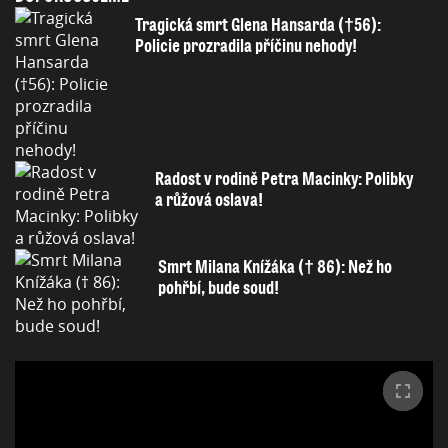
Tragická smrt Glena Hansarda (†56):
Policie prozradila příčinu nehody!
Radost v rodině Petra Macinky: Polibky
a růžová oslava!
Smrt Milana Knížáka († 86): Než ho
pohřbí, bude soud!