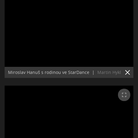
Miroslav Hanuš s rodinou ve StarDance
|
Martin Hykl