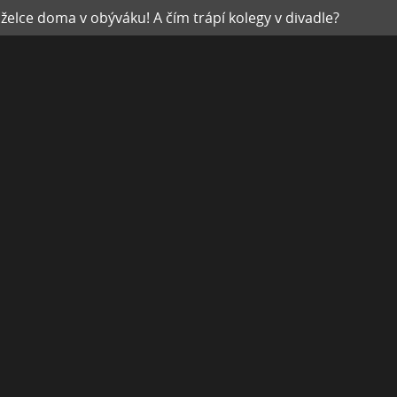
želce doma v obýváku! A čím trápí kolegy v divadle?