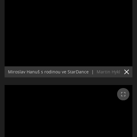
Miroslav Hanuš s rodinou ve StarDance
|
Martin Hykl