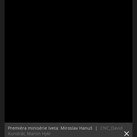
Premiéra minisérie Iveta: Miroslav Hanuš
|
CNC_David
Kundrát, Martin Hykl