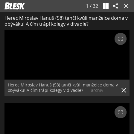
1
/
32
Herec Miroslav Hanuš (58) tančí kvůli manželce doma v
obýváku! A čím trápí kolegy v divadle?
Herec Miroslav Hanuš (58) tančí kvůli manželce doma v
obýváku! A čím trápí kolegy v divadle?
|
archiv