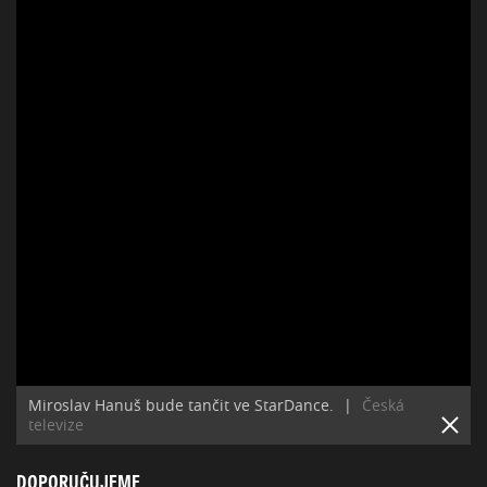
Miroslav Hanuš bude tančit ve StarDance.
|
Česká
televize
DOPORUČUJEME