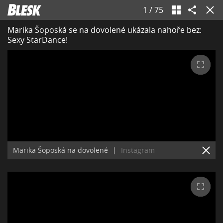
1
/
75
Marika Šoposká se na dovolené ukázala nahoře bez:
Sexy StarDance!
Marika Šoposká na dovolené
|
Instagram