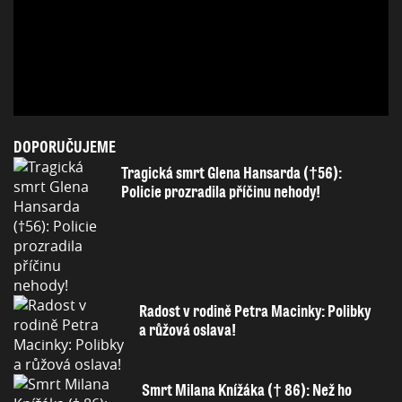
DOPORUČUJEME
Tragická smrt Glena Hansarda (†56):
Policie prozradila příčinu nehody!
Radost v rodině Petra Macinky: Polibky
a růžová oslava!
Smrt Milana Knížáka († 86): Než ho