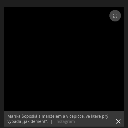
Marika Šoposká s manželem a v čepičce, ve které prý
vypadá „jak dement“.
|
Instagram