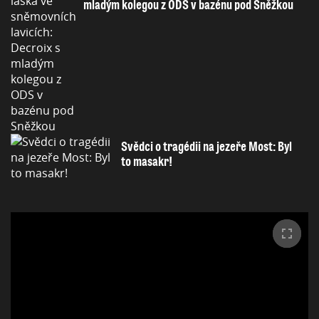
mladým kolegou z ODS v bazénu pod Sněžkou
Svědci o tragédii na jezeře Most: Byl
to masakr!