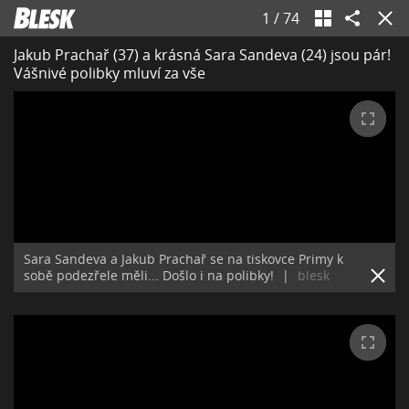
1
/
74
Jakub Prachař (37) a krásná Sara Sandeva (24) jsou pár!
Vášnivé polibky mluví za vše
Sara Sandeva a Jakub Prachař se na tiskovce Primy k
sobě podezřele měli... Došlo i na polibky!
|
blesk