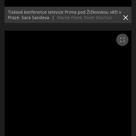
Tisková konference televize Prima pod Žižkovskou věží v
Praze: Sara Sandeva
|
Marek Pátek, Pavel Machan