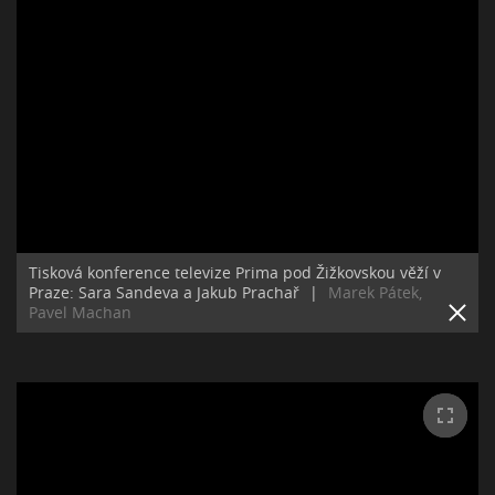
Tisková konference televize Prima pod Žižkovskou věží v
Praze: Sara Sandeva a Jakub Prachař
|
Marek Pátek,
Pavel Machan