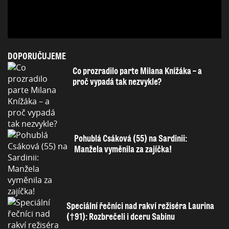
DOPORUČUJEME
Co prozradilo parte Milana Knížáka – a
proč vypadá tak nezvykle?
Pohublá Csáková (55) na Sardinii:
Manžela vyměnila za zajíčka!
Speciální řečníci nad rakví režiséra Laurina
(†91): Rozbrečeli i dceru Sabinu