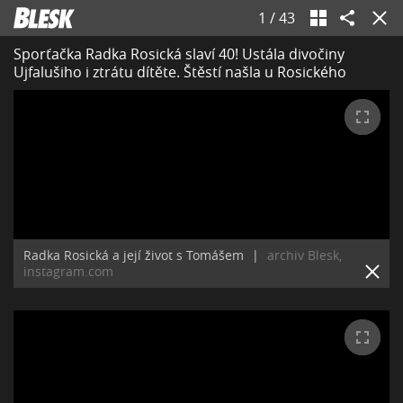
1
/
43
Sporťačka Radka Rosická slaví 40! Ustála divočiny
Ujfalušiho i ztrátu dítěte. Štěstí našla u Rosického
Radka Rosická a její život s Tomášem
|
archiv Blesk,
instagram.com