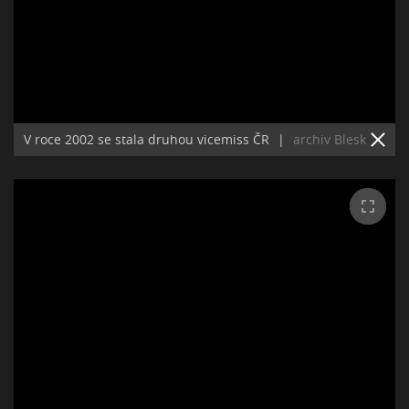
V roce 2002 se stala druhou vicemiss ČR
|
archiv Blesk