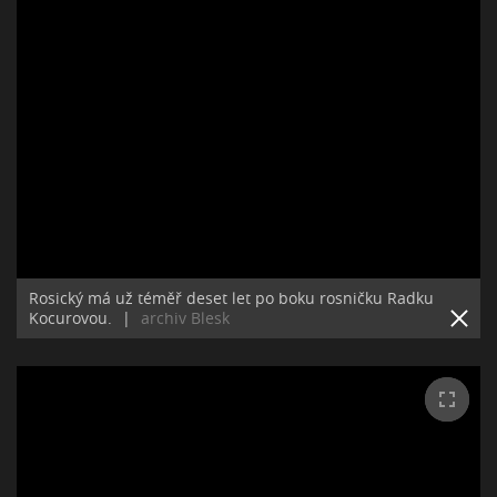
Rosický má už téměř deset let po boku rosničku Radku
Kocurovou.
|
archiv Blesk