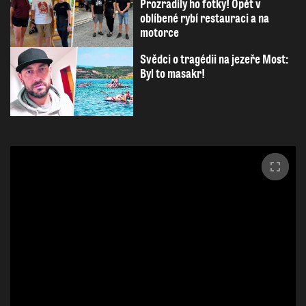
Prozradily ho fotky! Opět v
oblíbené rybí restauraci a na
motorce
Svědci o tragédii na jezeře Most:
Byl to masakr!