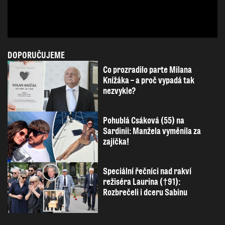
DOPORUČUJEME
Co prozradilo parte Milana
Knížáka – a proč vypadá tak
nezvykle?
Pohublá Csáková (55) na
Sardinii: Manžela vyměnila za
zajíčka!
Speciální řečníci nad rakví
režiséra Laurina (†91):
Rozbrečeli i dceru Sabinu