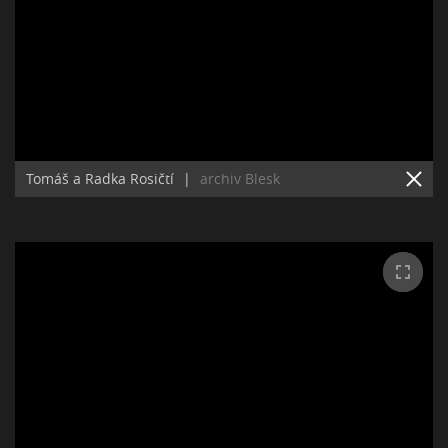
Tomáš a Radka Rosičtí
|
archiv Blesk