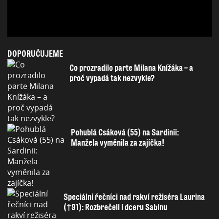
DOPORUČUJEME
Co prozradilo parte Milana Knížáka – a
proč vypadá tak nezvykle?
Pohublá Csáková (55) na Sardinii:
Manžela vyměnila za zajíčka!
Speciální řečníci nad rakví režiséra Laurina
(†91): Rozbrečeli i dceru Sabinu