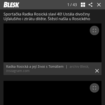
1
/
43
Sporťačka Radka Rosická slaví 40! Ustála divočiny
Ujfalušiho i ztrátu dítěte. Štěstí našla u Rosického
Radka Rosická a její život s Tomášem
|
archiv Blesk,
instagram.com