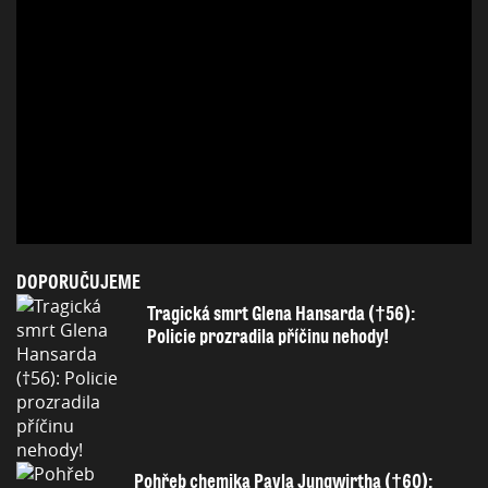
DOPORUČUJEME
Tragická smrt Glena Hansarda (†56):
Policie prozradila příčinu nehody!
Pohřeb chemika Pavla Jungwirtha (†60):