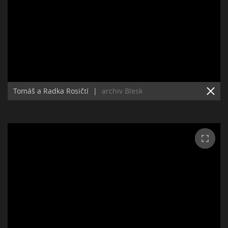
Tomáš a Radka Rosičtí
|
archiv Blesk