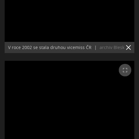
V roce 2002 se stala druhou vicemiss ČR
|
archiv Blesk