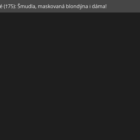
vé (†75): Šmudla, maskovaná blondýna i dáma!