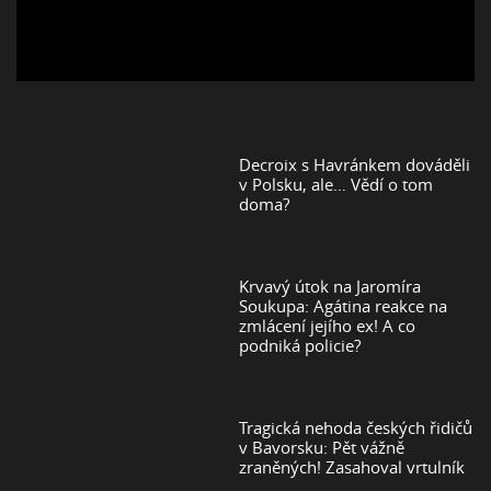
Decroix s Havránkem dováděli
v Polsku, ale… Vědí o tom
doma?
Krvavý útok na Jaromíra
Soukupa: Agátina reakce na
zmlácení jejího ex! A co
podniká policie?
Tragická nehoda českých řidičů
v Bavorsku: Pět vážně
zraněných! Zasahoval vrtulník