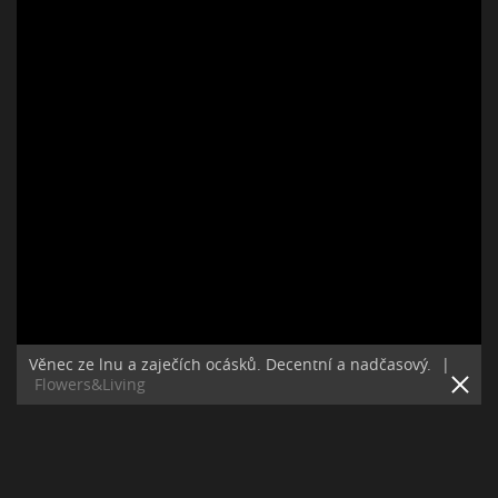
Věnec ze lnu a zaječích ocásků. Decentní a nadčasový.
|
Flowers&Living