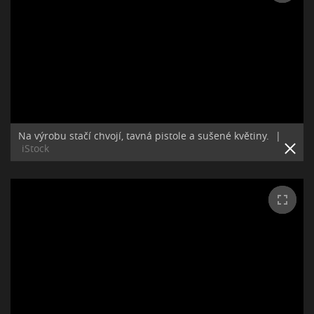
Na výrobu stačí chvojí, tavná pistole a sušené květiny.
|
iStock