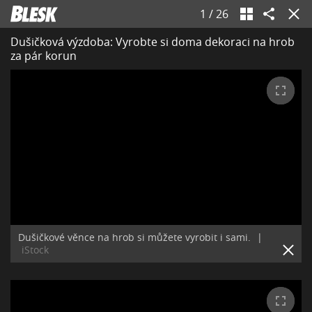
1
/
26
Dušičková výzdoba: Vyrobte si doma dekoraci na hrob
za pár korun
Dušičkové věnce na hrob si můžete vyrobit i sami.
|
iStock