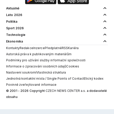
Aktuálně
Léto 2026
Politika
Sport 2026
Technologie
Ekonomika
Kontakty
Redakce
Inzerce
Předplatné
RSS
Kariéra
Autorská práva k publikovaným materiálům
Podmínky pro užívání služby informační společnosti
Informace o zpracování osobních údajů
Cookies
Nastavení soukromí
Vlastnická struktura
Jednotná kontaktní místa / Single Points of Contact
Etický kodex
Povinně zveřejňované informace
© 2001 - 2026 Copyright
CZECH NEWS CENTER a.s.
a dodavatelé
obsahu