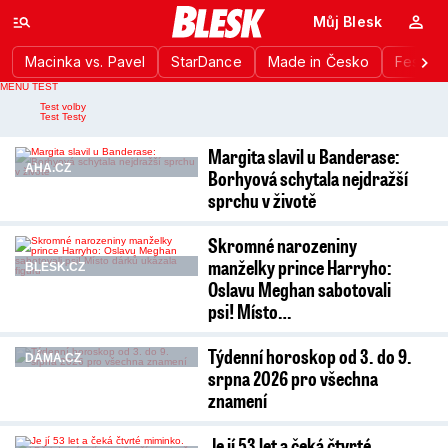
Můj Blesk
Macinka vs. Pavel
StarDance
Made in Česko
Festiva
MENU TEST
Nahlášení chyby
Test volby
Test Testy
Margita slavil u Banderase:
AHA.CZ
Borhyová schytala nejdražší
sprchu v životě
Skromné narozeniny
manželky prince Harryho:
BLESK.CZ
Oslavu Meghan sabotovali
psi! Místo…
Týdenní horoskop od 3. do 9.
DÁMA.CZ
srpna 2026 pro všechna
znamení
Je jí 53 let a čeká čtvrté