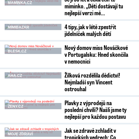
MAMINKA.CZ
miminko. „Děti dostávají tu
nejlepší verzi mě…
4 tipy, jak v létě zpestřit
MIMIBAZAR
jídelníček malých dětí
Nový domov miss Nováčkové
BLESK.CZ
v Portugalsku: Hned skončila
v nemocnici
Žilková rozdělila dědictví!
AHA.CZ
Nejmladší syn Vincent
ostrouhal
Plavky z výprodejů na
ŽENY.CZ
poslední chvíli? Našli jsme ty
nejlepší pro každou postavu
Jak se zdravě zchladit v
MOJE ZDRAVÍ
tropických vedrech: Co