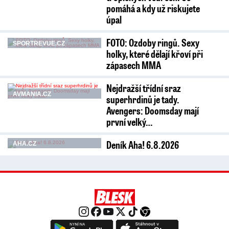
pomáhá a kdy už riskujete
úpal
FOTO: Ozdoby ringů. Sexy
SPORTREVUE.CZ
holky, které dělají křoví při
zápasech MMA
Nejdražší třídní sraz
AVMANIA.CZ
superhrdinů je tady.
Avengers: Doomsday mají
první velký…
Deník Aha! 6.8.2026
AHA.CZ