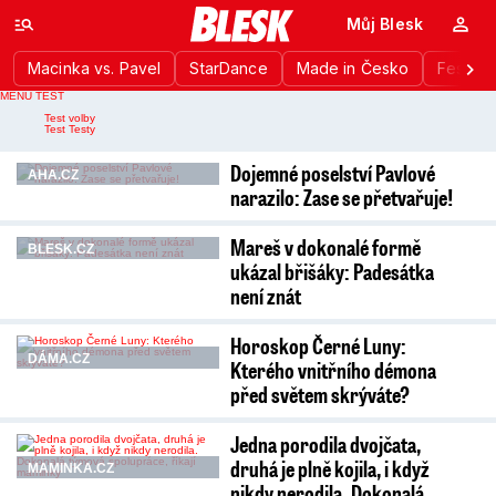
Můj Blesk
Macinka vs. Pavel
StarDance
Made in Česko
Festiva
MENU TEST
Nahlášení chyby
Test volby
Test Testy
Dojemné poselství Pavlové
AHA.CZ
narazilo: Zase se přetvařuje!
Mareš v dokonalé formě
BLESK.CZ
ukázal břišáky: Padesátka
není znát
Horoskop Černé Luny:
DÁMA.CZ
Kterého vnitřního démona
před světem skrýváte?
Jedna porodila dvojčata,
druhá je plně kojila, i když
MAMINKA.CZ
nikdy nerodila. Dokonalá…