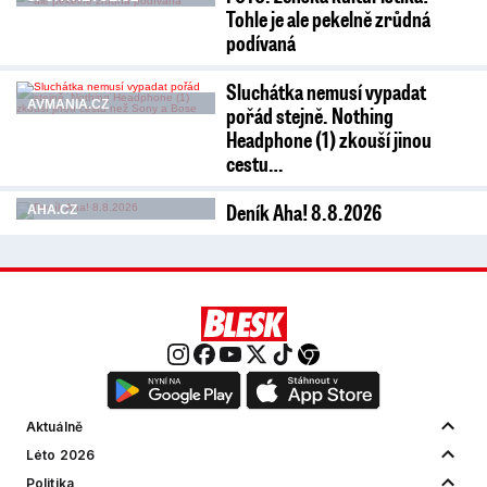
Tohle je ale pekelně zrůdná
podívaná
Sluchátka nemusí vypadat
AVMANIA.CZ
pořád stejně. Nothing
Headphone (1) zkouší jinou
cestu…
Deník Aha! 8.8.2026
AHA.CZ
Aktuálně
Léto 2026
Politika