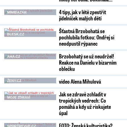
4 tipy, jak v létě zpestřit
MIMIBAZAR
jídelníček malých dětí
Šťastná Brzobohatá se
BLESK.CZ
pochlubila fotkou: Ondřej si
neodpustil rýpanec
Brzobohatý se už neudržel!
AHA.CZ
Reakce na Danielu v bizarním
oblečku
video Alena Mihulová
ŽENY.CZ
Jak se zdravě zchladit v
MOJE ZDRAVÍ
tropických vedrech: Co
pomáhá a kdy už riskujete
úpal
FOTO: Ženská kulturistika?
SPORTREVUE.CZ