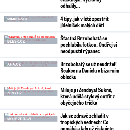
odhalily…
4 tipy, jak v létě zpestřit
MIMIBAZAR
jídelníček malých dětí
Šťastná Brzobohatá se
BLESK.CZ
pochlubila fotkou: Ondřej si
neodpustil rýpanec
Brzobohatý se už neudržel!
AHA.CZ
Reakce na Danielu v bizarním
oblečku
Miluje ji i Zendaya! Sukně,
ŽENY.CZ
která udělá stylový outfit z
obyčejného trička
Jak se zdravě zchladit v
MOJE ZDRAVÍ
tropických vedrech: Co
pomáhá a kdy už riskujete