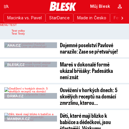
Můj Blesk
Macinka vs. Pavel
StarDance
Made in Česko
Festiva
MENU TEST
Nahlášení chyby
Test volby
Test Testy
Dojemné poselství Pavlové
AHA.CZ
narazilo: Zase se přetvařuje!
Mareš v dokonalé formě
BLESK.CZ
ukázal břišáky: Padesátka
není znát
Osvěžení v horkých dnech: 5
skvělých receptů na domácí
DÁMA.CZ
zmrzlinu, kterou…
Děti, které mají blízko k
MAMINKA.CZ
babičce a dědečkovi, jsou
šťastnější. Výzkumy