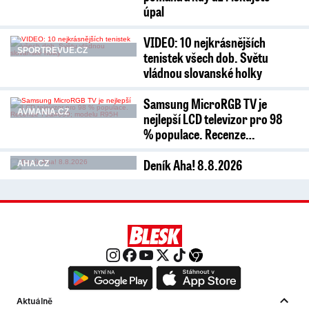
úpal
VIDEO: 10 nejkrásnějších
SPORTREVUE.CZ
tenistek všech dob. Světu
vládnou slovanské holky
Samsung MicroRGB TV je
AVMANIA.CZ
nejlepší LCD televizor pro 98
% populace. Recenze…
Deník Aha! 8.8.2026
AHA.CZ
Aktuálně