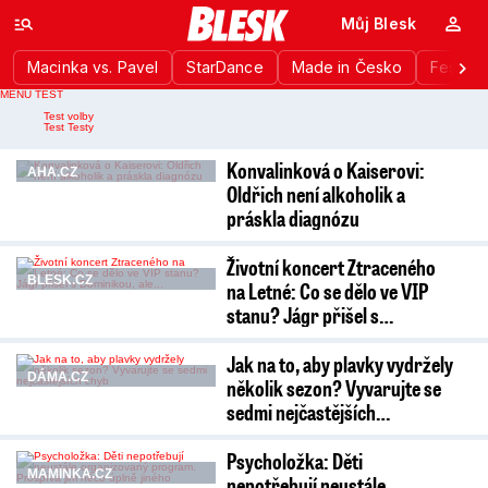
Můj Blesk
Macinka vs. Pavel
StarDance
Made in Česko
Festiva
MENU TEST
Nahlášení chyby
Test volby
Test Testy
Konvalinková o Kaiserovi:
AHA.CZ
Oldřich není alkoholik a
práskla diagnózu
Životní koncert Ztraceného
BLESK.CZ
na Letné: Co se dělo ve VIP
stanu? Jágr přišel s…
Jak na to, aby plavky vydržely
DÁMA.CZ
několik sezon? Vyvarujte se
sedmi nejčastějších…
Psycholožka: Děti
MAMINKA.CZ
nepotřebují neustále