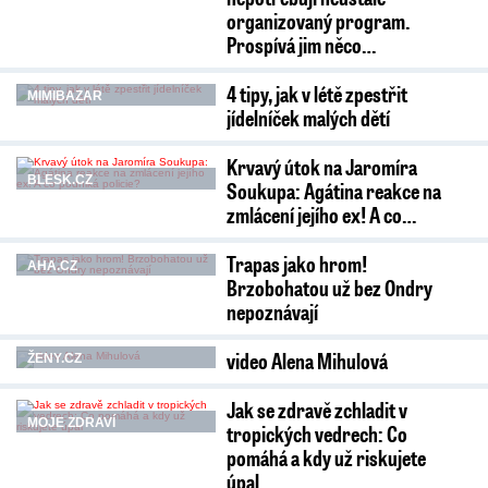
organizovaný program.
Prospívá jim něco…
4 tipy, jak v létě zpestřit
MIMIBAZAR
jídelníček malých dětí
Krvavý útok na Jaromíra
BLESK.CZ
Soukupa: Agátina reakce na
zmlácení jejího ex! A co…
Trapas jako hrom!
AHA.CZ
Brzobohatou už bez Ondry
nepoznávají
video Alena Mihulová
ŽENY.CZ
Jak se zdravě zchladit v
MOJE ZDRAVÍ
tropických vedrech: Co
pomáhá a kdy už riskujete
úpal