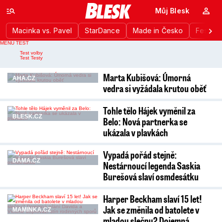
Můj Blesk
Macinka vs. Pavel
StarDance
Made in Česko
Festiva
MENU TEST
Nahlášení chyby
Test volby
Test Testy
Marta Kubišová: Úmorná
AHA.CZ
vedra si vyžádala krutou oběť
Tohle tělo Hájek vyměnil za
BLESK.CZ
Belo: Nová partnerka se
ukázala v plavkách
Vypadá pořád stejně:
DÁMA.CZ
Nestárnoucí legenda Saskia
Burešová slaví osmdesátku
Harper Beckham slaví 15 let!
Jak se změnila od batolete v
MAMINKA.CZ
mladou slečnu? Dojemná…