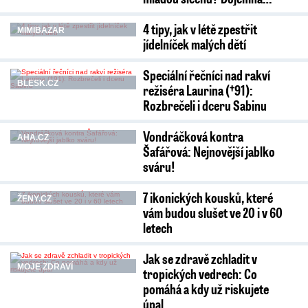
4 tipy, jak v létě zpestřit
MIMIBAZAR
jídelníček malých dětí
Speciální řečníci nad rakví
BLESK.CZ
režiséra Laurina (†91):
Rozbrečeli i dceru Sabinu
Vondráčková kontra
AHA.CZ
Šafářová: Nejnovější jablko
sváru!
7 ikonických kousků, které
ŽENY.CZ
vám budou slušet ve 20 i v 60
letech
Jak se zdravě zchladit v
MOJE ZDRAVÍ
tropických vedrech: Co
pomáhá a kdy už riskujete
úpal