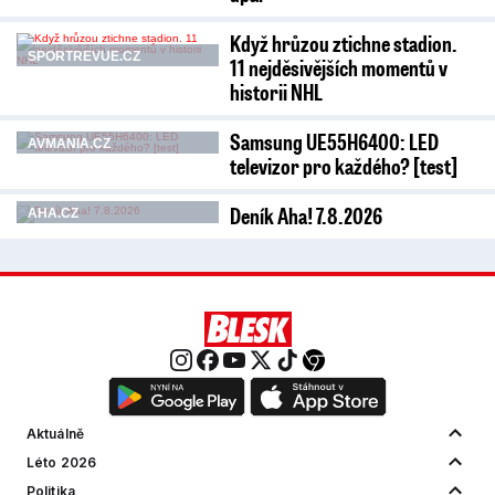
Když hrůzou ztichne stadion.
SPORTREVUE.CZ
11 nejděsivějších momentů v
historii NHL
Samsung UE55H6400: LED
AVMANIA.CZ
televizor pro každého? [test]
Deník Aha! 7.8.2026
AHA.CZ
Aktuálně
Léto 2026
Politika