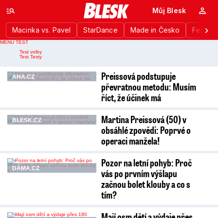
Můj Blesk
Macinka vs. Pavel
StarDance
Made in Česko
Festiva
MENU TEST
Nahlášení chyby
Test volby
Test Testy
Preissová podstupuje
AHA.CZ
převratnou metodu: Musím
říct, že účinek má
Martina Preissová (50) v
BLESK.CZ
obsáhlé zpovědi: Poprvé o
operaci manžela!
Pozor na letní pohyb: Proč
DÁMA.CZ
vás po prvním výšlapu
začnou bolet klouby a co s
tím?
Mají osm dětí a výdaje přes