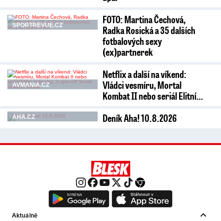
FOTO: Martina Čechová,
SPORTREVUE.CZ
Radka Rosická a 35 dalších
fotbalových sexy
(ex)partnerek
Netflix a další na víkend:
Vládci vesmíru, Mortal
AVMANIA.CZ
Kombat II nebo seriál Elitní…
Deník Aha! 10.8.2026
AHA.CZ
Aktuálně