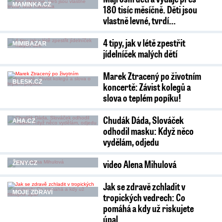
MAMINKA.CZ
180 tisíc měsíčně. Děti jsou
vlastně levné, tvrdí…
4 tipy, jak v létě zpestřit
MIMIBAZAR
jídelníček malých dětí
Marek Ztracený po životním
BLESK.CZ
koncertě: Závist kolegů a
slova o teplém popíku!
Chudák Dáda, Slováček
AHA.CZ
odhodil masku: Když něco
vydělám, odjedu
video Alena Mihulová
ŽENY.CZ
Jak se zdravě zchladit v
MOJE ZDRAVÍ
tropických vedrech: Co
pomáhá a kdy už riskujete
úpal