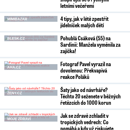
letními večeřemi
4 tipy, jak v létě zpestřit
MIMIBAZAR
jídelníček malých dětí
Pohublá Csáková (55) na
BLESK.CZ
Sardinii: Manžela vyměnila za
zajíčka!
Fotograf Pavel vyrazil na
AHA.CZ
dovolenou: Překvapivá
reakce Poláků
Šaty jako od návrháře?
ŽENY.CZ
Těchto 20 seženete v běžných
řetězcích do 1000 korun
Jak se zdravě zchladit v
MOJE ZDRAVÍ
tropických vedrech: Co
pomáhá a kdy už riskujete