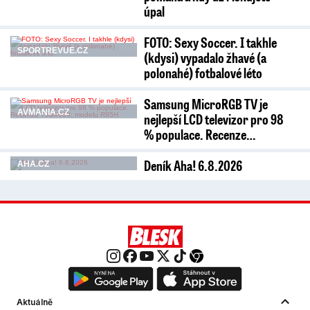
úpal
FOTO: Sexy Soccer. I takhle
SPORTREVUE.CZ
(kdysi) vypadalo žhavé (a
polonahé) fotbalové léto
Samsung MicroRGB TV je
AVMANIA.CZ
nejlepší LCD televizor pro 98
% populace. Recenze…
Deník Aha! 6.8.2026
AHA.CZ
Aktuálně