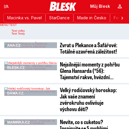
Můj Blesk
Macinka vs. Pavel
StarDance
Made in Česko
Festiva
MENU TEST
Nahlášení chyby
Test volby
Test Testy
Zvrat u Plekance a Šafářové:
AHA.CZ
Totálně uzavřená záležitost!
Nejsilnější momenty z pohřbu
BLESK.CZ
Glena Hansarda (†56):
Tajemství rakve, hvězdní…
Velký rodičovský horoskop:
DÁMA.CZ
Jak vaše znamení
zvěrokruhu ovlivňuje
výchovu dětí?
Nevíte, co s cuketou?
MAMINKA.CZ
Inspirujte se 5 rychlými