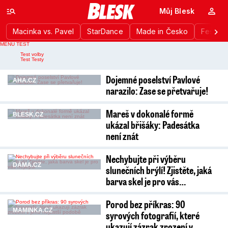
Můj Blesk
Macinka vs. Pavel
StarDance
Made in Česko
Festiva
MENU TEST
Nahlášení chyby
Test volby
Test Testy
Dojemné poselství Pavlové
AHA.CZ
narazilo: Zase se přetvařuje!
Mareš v dokonalé formě
BLESK.CZ
ukázal břišáky: Padesátka
není znát
Nechybujte při výběru
DÁMA.CZ
slunečních brýlí! Zjistěte, jaká
barva skel je pro vás…
Porod bez příkras: 90
MAMINKA.CZ
syrových fotografií, které
ukazují zázrak zrození v