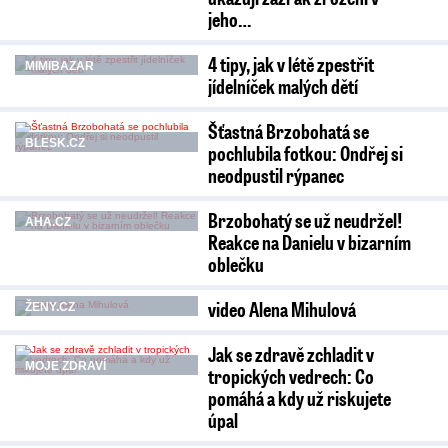
jeho…
4 tipy, jak v létě zpestřit
MIMIBAZAR
jídelníček malých dětí
Šťastná Brzobohatá se
BLESK.CZ
pochlubila fotkou: Ondřej si
neodpustil rýpanec
Brzobohatý se už neudržel!
AHA.CZ
Reakce na Danielu v bizarním
oblečku
video Alena Mihulová
ŽENY.CZ
Jak se zdravě zchladit v
MOJE ZDRAVÍ
tropických vedrech: Co
pomáhá a kdy už riskujete
úpal