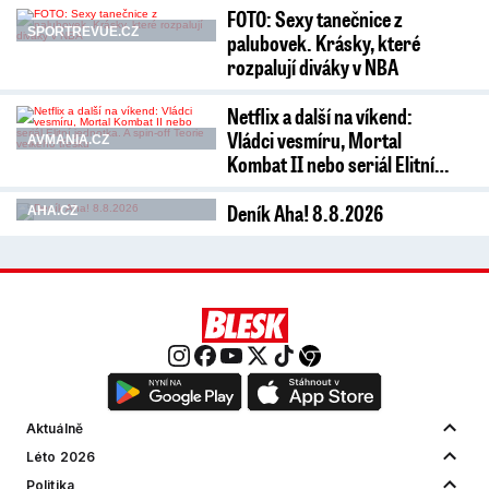
FOTO: Sexy tanečnice z
SPORTREVUE.CZ
palubovek. Krásky, které
rozpalují diváky v NBA
Netflix a další na víkend:
Vládci vesmíru, Mortal
AVMANIA.CZ
Kombat II nebo seriál Elitní…
Deník Aha! 8.8.2026
AHA.CZ
Aktuálně
Léto 2026
Politika