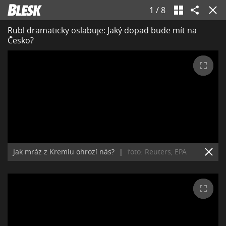
1
/
8
Rubl dramaticky oslabuje: Jaký dopad bude mít na
Česko?
Jak mráz z Kremlu ohrozí nás?
|
foto: Reuters, EPA