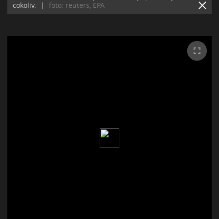
cokoliv.
|
foto: reuters, EPA