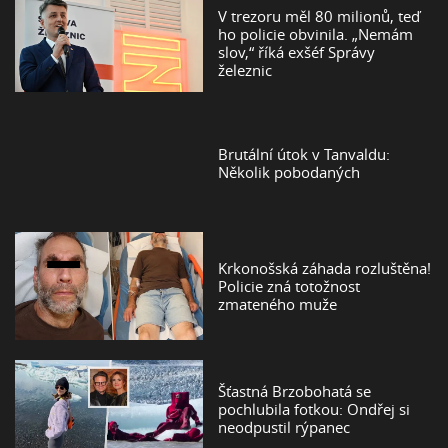
V trezoru měl 80 milionů, teď
ho policie obvinila. „Nemám
slov,“ říká exšéf Správy
železnic
Brutální útok v Tanvaldu:
Několik pobodaných
Krkonošská záhada rozluštěna!
Policie zná totožnost
zmateného muže
Šťastná Brzobohatá se
pochlubila fotkou: Ondřej si
neodpustil rýpanec