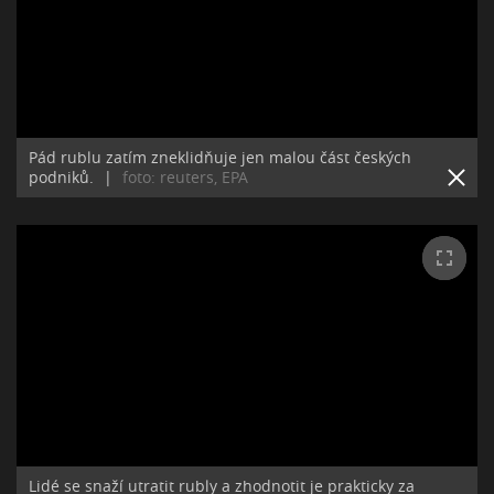
Pád rublu zatím zneklidňuje jen malou část českých
podniků.
|
foto: reuters, EPA
Lidé se snaží utratit rubly a zhodnotit je prakticky za