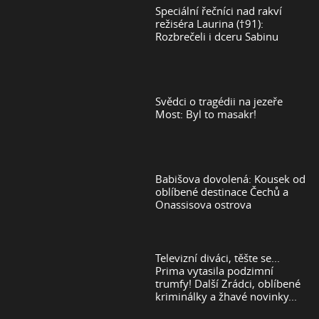
Speciální řečníci nad rakví
režiséra Laurina (†91):
Rozbrečeli i dceru Sabinu
Svědci o tragédii na jezeře
Most: Byl to masakr!
Babišova dovolená: Kousek od
oblíbené destinace Čechů a
Onassisova ostrova
Televizní diváci, těšte se...
Prima vytasila podzimní
trumfy! Další Zrádci, oblíbené
kriminálky a žhavé novinky...