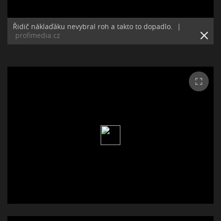
Řidič náklaďáku nevybral roh a takto to dopadlo.
|
profimedia.cz