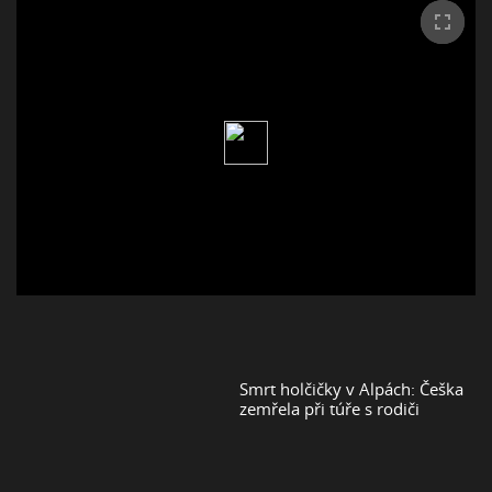
Smrt holčičky v Alpách: Češka
zemřela při túře s rodiči