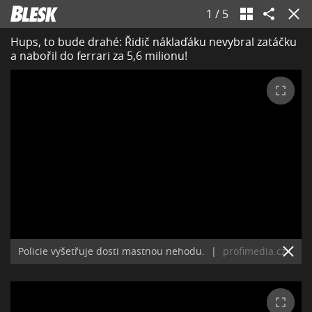
1
/
5
Hups, to bude drahé: Řidič náklaďáku nevybral zatáčku
a nabořil do ferrari za 5,6 milionu!
Policie vyšetřuje dosti mastnou nehodu.
|
profimedia.cz