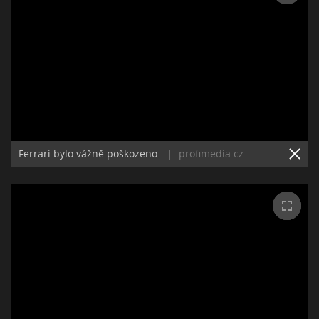
Ferrari bylo vážně poškozeno.
|
profimedia.cz