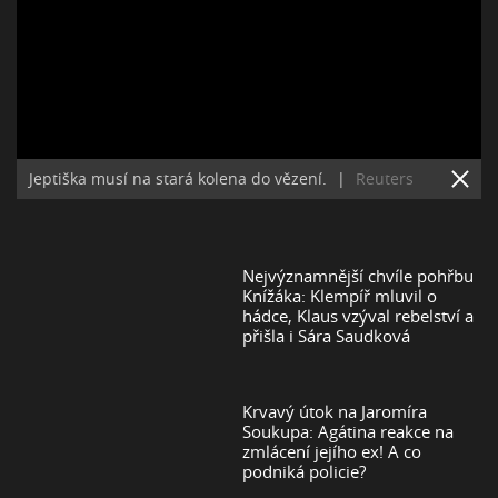
Jeptiška musí na stará kolena do vězení.
|
Reuters
Nejvýznamnější chvíle pohřbu
Knížáka: Klempíř mluvil o
hádce, Klaus vzýval rebelství a
přišla i Sára Saudková
Krvavý útok na Jaromíra
Soukupa: Agátina reakce na
zmlácení jejího ex! A co
podniká policie?