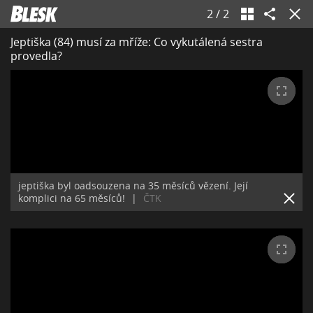
2
/
2
Jeptiška (84) musí za mříže: Co vykutálená sestra
provedla?
jeptiška byl oadsouzena na 35 měsíců vězení. Její
komplici na 65 měsíců!
|
ČTK