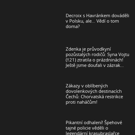
Decroix s Havránkem dováděli
v Polsku, ale… Vědí o tom
doma?
Zdenka je průvodkyní
pozůstalých rodičů: Syna Vojtu
(†21) ztratila o prázdninách!
Ještě jsme doufali v zázrak…
Zákazy v oblíbených
dovolenkových destinacích
Čechů: Chorvatská restrikce
proti naháčům!
Pikantní odhalení! Špehové
tajné policie věděli o
legendární krasubraslařce