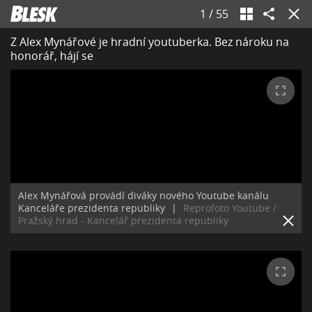
1
/
55
Z Alex Mynářové je hradní youtuberka. Bez nároku na
honorář, hájí se
Alex Mynářová provádí diváky nového Youtube kanálu
Kanceláře prezidenta republiky
|
Reprofoto Youtube /
Pražský hrad - Kancelář prezidenta republiky