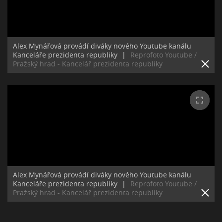
Alex Mynářová provádí diváky nového Youtube kanálu
Kanceláře prezidenta republiky
|
Reprofoto Youtube /
Pražský hrad - Kancelář prezidenta republiky
Alex Mynářová provádí diváky nového Youtube kanálu
Kanceláře prezidenta republiky
|
Reprofoto Youtube /
Pražský hrad - Kancelář prezidenta republiky