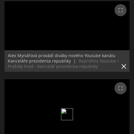
Alex Mynářová provádí diváky nového Youtube kanálu
Kanceláře prezidenta republiky
|
Reprofoto Youtube /
Pražský hrad - Kancelář prezidenta republiky