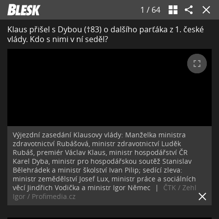
1
/
64
Klaus přišel s Dybou (†83) o dalšího parťáka z 1. české
vlády. Kdo s nimi v ní seděl?
Výjezdní zasedání Klausovy vlády: Manželka ministra
zdravotnictví Rubášová, ministr zdravotnictví Luděk
Rubáš, premiér Václav Klaus, ministr hospodářství ČR
Karel Dyba, ministr pro hospodářskou soutěž Stanislav
Bělehrádek a ministr školství Ivan Pilip; sedící zleva:
ministr zemědělství Josef Lux, ministr práce a sociálních
věcí Jindřich Vodička a ministr Igor Němec
|
ČTK / Zehl
Igor / Profimedia.cz