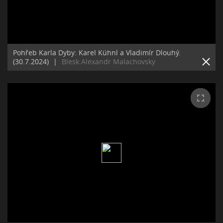
Pohřeb Karla Dyby: Karel Kühnl a Vladimír Dlouhý.
(30.7.2024)
|
Blesk:Alexandr Malachovsky