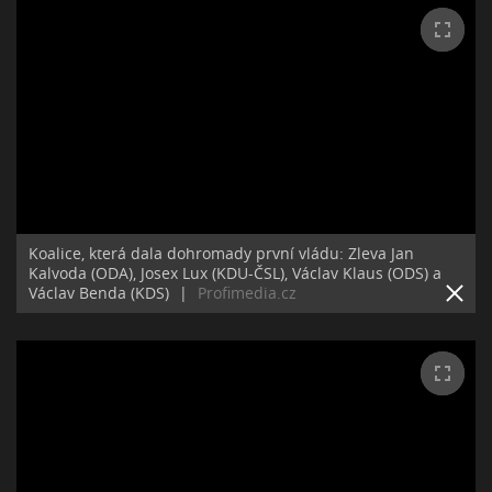
Koalice, která dala dohromady první vládu: Zleva Jan
Kalvoda (ODA), Josex Lux (KDU-ČSL), Václav Klaus (ODS) a
Václav Benda (KDS)
|
Profimedia.cz