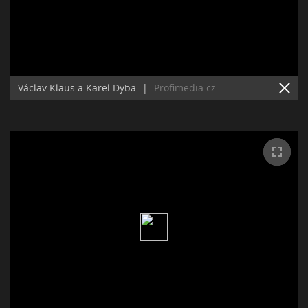
Václav Klaus a Karel Dyba
|
Profimedia.cz