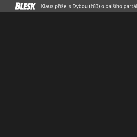
Klaus přišel s Dybou (†83) o dalšího parťák