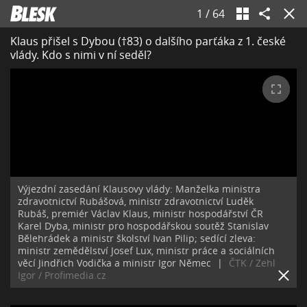
1
/
64
Klaus přišel s Dybou (†83) o dalšího parťáka z 1. české
vlády. Kdo s nimi v ní seděl?
Výjezdní zasedání Klausovy vlády: Manželka ministra
zdravotnictví Rubášová, ministr zdravotnictví Luděk
Rubáš, premiér Václav Klaus, ministr hospodářství ČR
Karel Dyba, ministr pro hospodářskou soutěž Stanislav
Bělehrádek a ministr školství Ivan Pilip; sedící zleva:
ministr zemědělství Josef Lux, ministr práce a sociálních
věcí Jindřich Vodička a ministr Igor Němec
|
ČTK / Zehl
Igor / Profimedia.cz