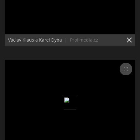
Václav Klaus a Karel Dyba
|
Profimedia.cz