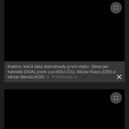
Koalice, která dala dohromady první vládu: Zleva Jan
Kalvoda (ODA), Josex Lux (KDU-ČSL), Václav Klaus (ODS) a
Václav Benda (KDS)
|
Profimedia.cz