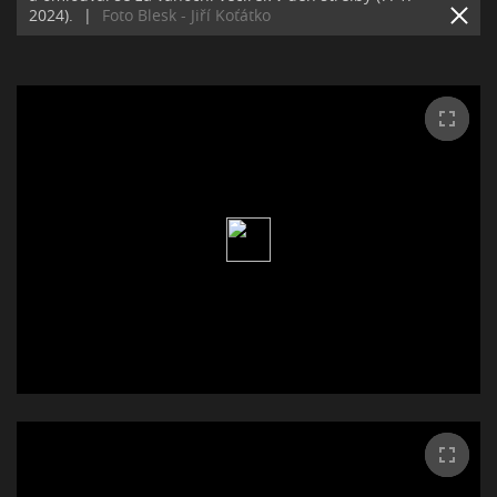
2024).
|
Foto Blesk - Jiří Koťátko