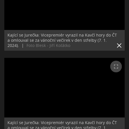
Kající se Jurečka: Vicepremiér vyrazil na Kavčí hory do ČT
a omlouval se za vánoční večírek v den střelby (7. 1.
2024).
|
Foto Blesk - Jiří Koťátko
Kající se Jurečka: Vicepremiér vyrazil na Kavčí hory do ČT
a omlouval se za vánoční večírek v den střelby (7. 1.