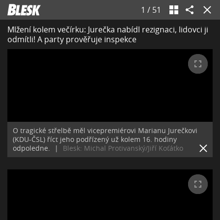
1
/
51
Mlžení kolem večírku: Jurečka nabídl rezignaci, lidovci ji
odmítli! A party prověřuje inspekce
O tragické střelbě měl vicepremiérovi Marianu Jurečkovi
(KDU-ČSL) říct jeho podřízený už kolem 16. hodiny
odpoledne.
|
Blesk: Michal Protivanský/Jiří Koťátko