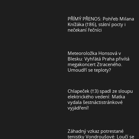
PŘÍMÝ PŘENOS: Pohřeb Milana
Knížáka (†86), státní pocty i
nečekaní řečníci
Meteoroložka Honsová v
Blesku: Vyhřátá Praha přivítá
megakoncert Ztraceného.
Umoudří se teploty?
Chlapeček (†3) spadl ze sloupu
elektrického vedení: Matka
vydala šestnáctistránkové
vyjádření!
Záhadný vzkaz potrestané
tenistky Vondroušové: Loučí se