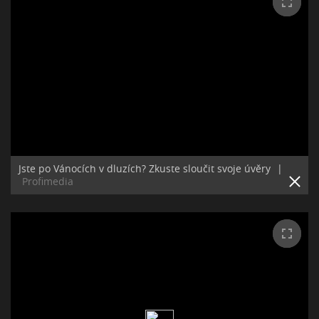
Jste po Vánocích v dluzích? Zkuste sloučit svoje úvěry
|
Profimedia