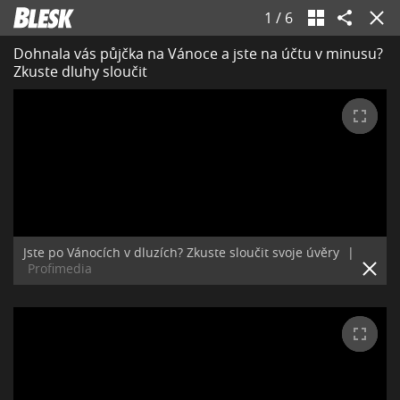
1
/
6
Dohnala vás půjčka na Vánoce a jste na účtu v minusu?
Zkuste dluhy sloučit
Jste po Vánocích v dluzích? Zkuste sloučit svoje úvěry
|
Profimedia