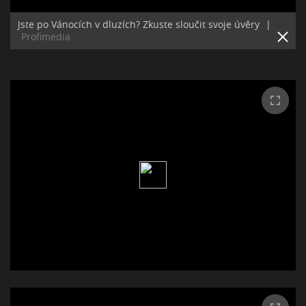
Jste po Vánocích v dluzích? Zkuste sloučit svoje úvěry
|
Profimedia