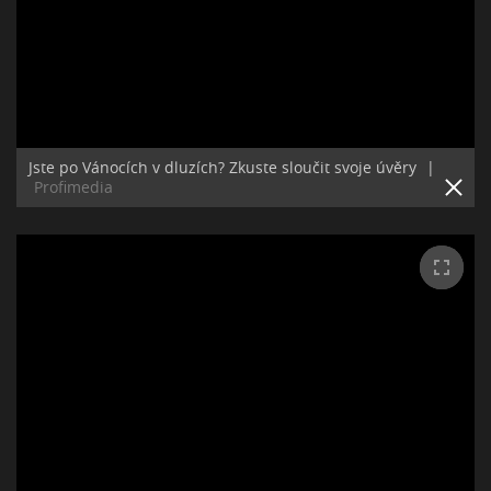
Jste po Vánocích v dluzích? Zkuste sloučit svoje úvěry
|
Profimedia