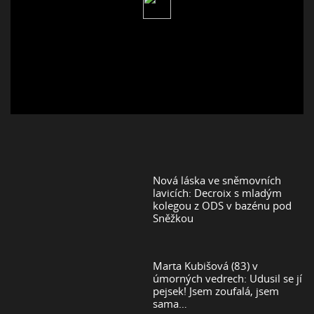
Nová láska ve sněmovních
lavicích: Decroix s mladým
kolegou z ODS v bazénu pod
Sněžkou
Marta Kubišová (83) v
úmorných vedrech: Udusil se jí
pejsek! Jsem zoufalá, jsem
sama…