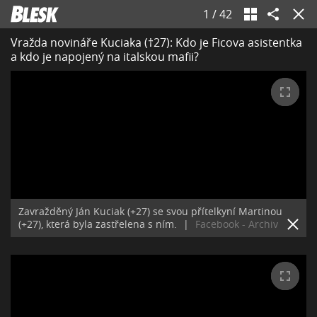
1
/
42
Vražda novináře Kuciaka (†27): Kdo je Ficova asistentka
a kdo je napojený na italskou mafii?
Zavražděný Ján Kuciak (+27) se svou přítelkyní Martinou
(+27), která byla zastřelena s ním.
|
Facebook - Archiv