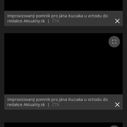
Improvizovaný pomník pro Jána Kuciaka u vchodu do
redakce Aktuality.sk
|
ČTK
Improvizovaný pomník pro Jána Kuciaka u vchodu do
redakce Aktuality.sk
|
ČTK