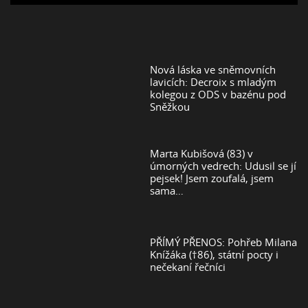
Nová láska ve sněmovních
lavicích: Decroix s mladým
kolegou z ODS v bazénu pod
Sněžkou
Marta Kubišová (83) v
úmorných vedrech: Udusil se jí
pejsek! Jsem zoufalá, jsem
sama…
PŘÍMÝ PŘENOS: Pohřeb Milana
Knížáka (†86), státní pocty i
nečekaní řečníci