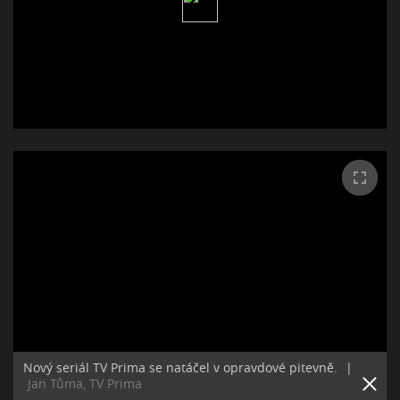
Nový seriál TV Prima se natáčel v opravdové pitevně.
|
Jan Tůma, TV Prima