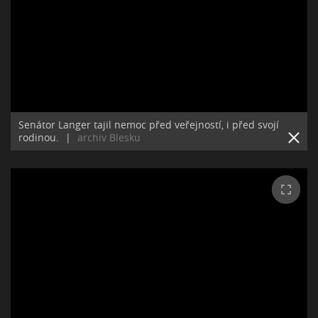
Senátor Langer tajil nemoc před veřejností, i před svojí
rodinou.
|
archiv Blesku