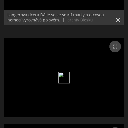
Langerova dcera Dálie se se smrtí matky a otcovou
nemocí vyrovnává po svém.
|
archiv Blesku