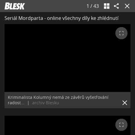
1
/
43
Seriál Mordparta - online všechny díly ke zhlédnutí
Kriminalista Kolumný nemá ze závěrů vyšetřování
radost...
|
archiv Blesku