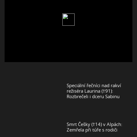
Speciální řečníci nad rakví
režiséra Laurina (†91):
Rozbrečeli i dceru Sabinu
Smrt Češky (†14) v Alpách:
Zemřela při túře s rodiči