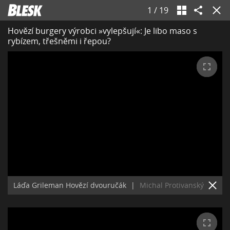
1
/
19
Hovězí burgery výrobci »vylepšují«: Je libo maso s
rybízem, třešněmi i řepou?
Láďa Grileman Hovězí dvouručák
|
Michal Protivanský