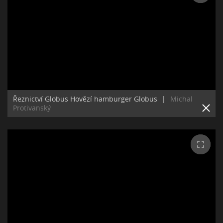
Řeznictví Globus Hovězí hamburger Globus
|
Michal
Protivanský