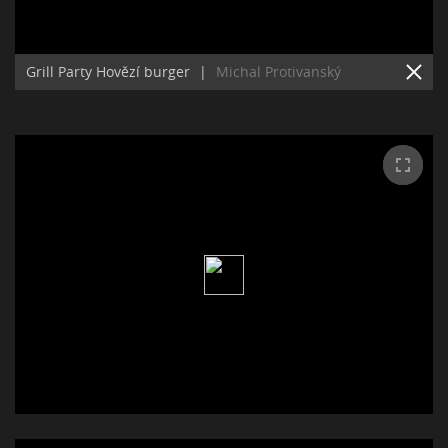
Grill Party Hovězí burger
|
Michal Protivanský