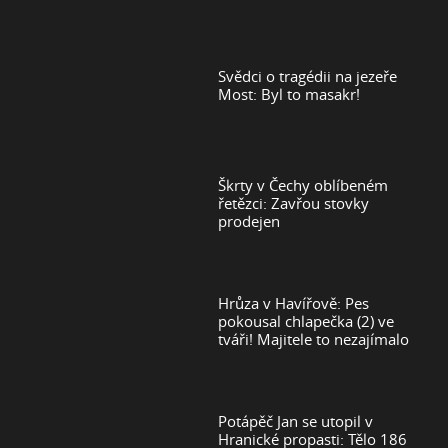
Svědci o tragédii na jezeře
Most: Byl to masakr!
Škrty v Čechy oblíbeném
řetězci: Zavřou stovky
prodejen
Hrůza v Havířově: Pes
pokousal chlapečka (2) ve
tváři! Majitele to nezajímalo
Potápěč Jan se utopil v
Hranické propasti: Tělo 186