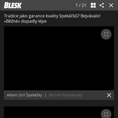
1
/
21
Tradice jako garance kvality špekáčků? Bejvávalo!
»Běžné« dopadly lépe
Albert Gril Špekáčky
|
Michal Protivanský