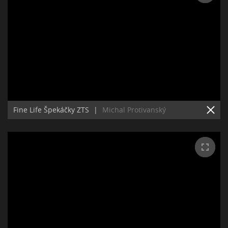
Fine Life Špekáčky ZTS
|
Michal Protivanský