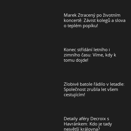
Marek Ztracený po životním
koncertě: Závist kolegů a slova
o teplém popíku!
Konec střídání letního i
zimního času: Víme, kdy k
tomu dojde!
Zlobivé batole řádilo v letadle:
Společnost zrušila let všem
cestujícím!
Detaily aféry Decroix s
Havránkem: Kdo je tady
největší královna?