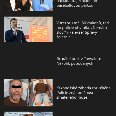
nakládačka, zmlátili ho
baseballovou pálkou
V trezoru měl 80 milionů, teď
ho policie obvinila. „Nemám
slov,“ říká exšéf Správy
železnic
Brutální útok v Tanvaldu:
Několik pobodaných
Krkonošská záhada rozluštěna!
Policie zná totožnost
zmateného muže