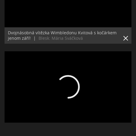
Dvojnásobná vítězka Wimbledonu Kvitová s kočárkem
jenom září!
|
Blesk: Mária Sváčková