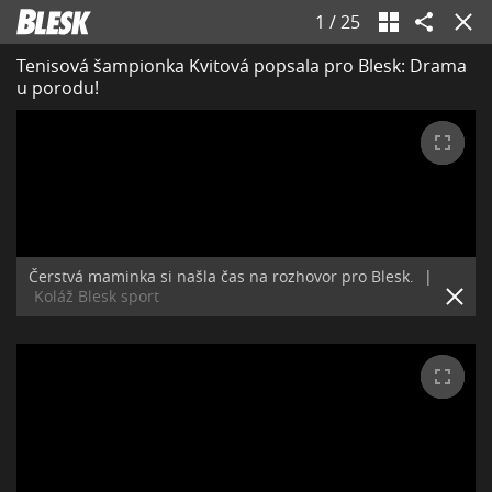
1
/
25
Tenisová šampionka Kvitová popsala pro Blesk: Drama
u porodu!
Čerstvá maminka si našla čas na rozhovor pro Blesk.
|
Koláž Blesk sport