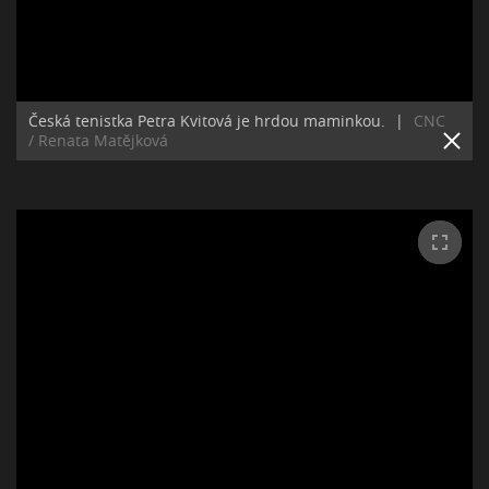
Česká tenistka Petra Kvitová je hrdou maminkou.
|
CNC
/ Renata Matějková