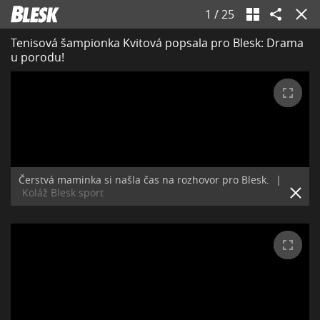
1
/
25
Tenisová šampionka Kvitová popsala pro Blesk: Drama
u porodu!
Čerstvá maminka si našla čas na rozhovor pro Blesk.
|
Koláž Blesk sport