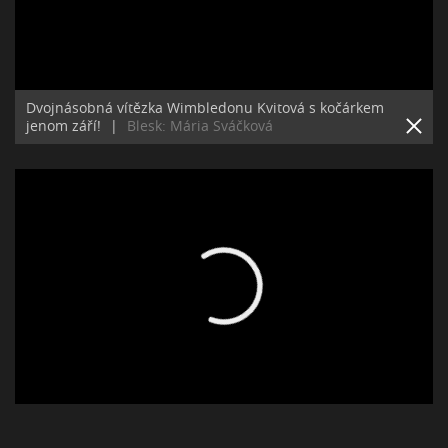
Dvojnásobná vítězka Wimbledonu Kvitová s kočárkem
jenom září!
|
Blesk: Mária Sváčková