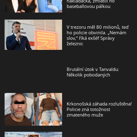
nakládačka, zmlátili ho
baseballovou pálkou
V trezoru měl 80 milionů, teď
ho policie obvinila. „Nemám
slov,“ říká exšéf Správy
železnic
Brutální útok v Tanvaldu:
Několik pobodaných
Krkonošská záhada rozluštěna!
Policie zná totožnost
zmateného muže