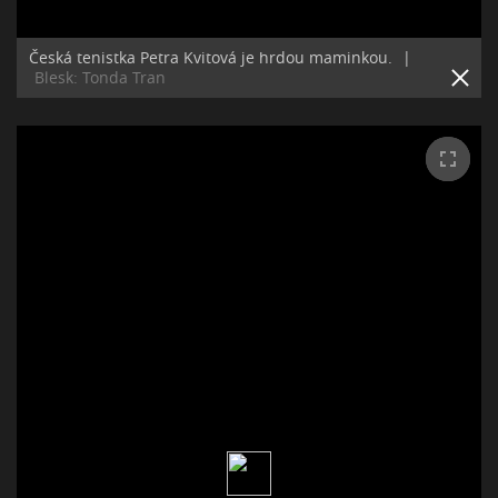
Česká tenistka Petra Kvitová je hrdou maminkou.
|
Blesk: Tonda Tran