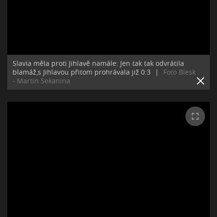
Slavia měla proti Jihlavě namále: Jen tak tak odvrátila
blamáž,s Jihlavou přitom prohrávala již 0:3
|
Foto Blesk
- Martin Sekanina