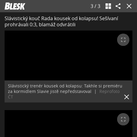
3
/
3
Slávistický kouč Rada kousek od kolapsu! Sešívaní
prohrávali 0:3, blamáž odvrátili
Slávistický trenér kousek od kolapsu: Takhle si premiéru
za kormidlem Slavie jistě nepředstavoval
|
Reprofoto
ČT