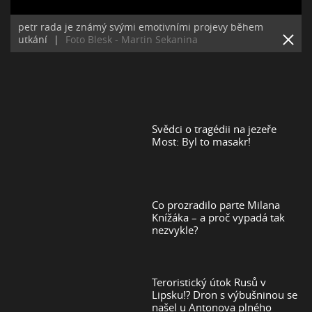
petr rada je známý svými emotivními projevy během
utkání
|
Foto Blesk - Martin Sekanina
Svědci o tragédii na jezeře
Most: Byl to masakr!
Co prozradilo parte Milana
Knížáka – a proč vypadá tak
nezvykle?
Teroristický útok Rusů v
Lipsku!? Dron s výbušninou se
našel u Antonova plného