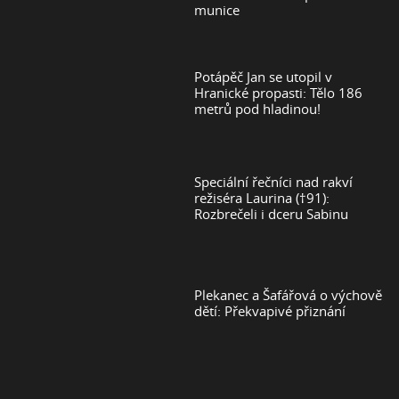
munice
Potápěč Jan se utopil v
Hranické propasti: Tělo 186
metrů pod hladinou!
Speciální řečníci nad rakví
režiséra Laurina (†91):
Rozbrečeli i dceru Sabinu
Plekanec a Šafářová o výchově
dětí: Překvapivé přiznání