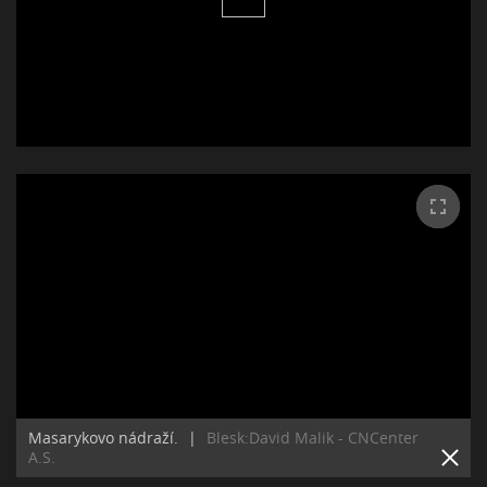
Masarykovo nádraží.
|
Blesk:David Malik - CNCenter
A.S.