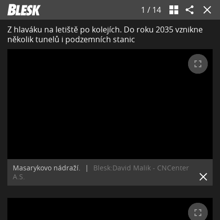
1
/
14
Z hlaváku na letiště po kolejích. Do roku 2035 vznikne
několik tunelů i podzemních stanic
Masarykovo nádraží.
|
Blesk:David Malik - CNCenter
A.S.