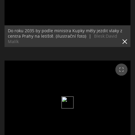
Do roku 2035 by podle ministra Kupky měly jezdit vlaky z
centra Prahy na letiště. (ilustrační foto)
|
Blesk:David
Malík