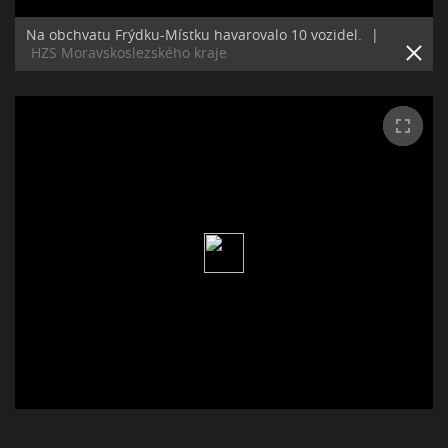
Na obchvatu Frýdku-Místku havarovalo 10 vozidel.
|
HZS Moravskoslezského kraje