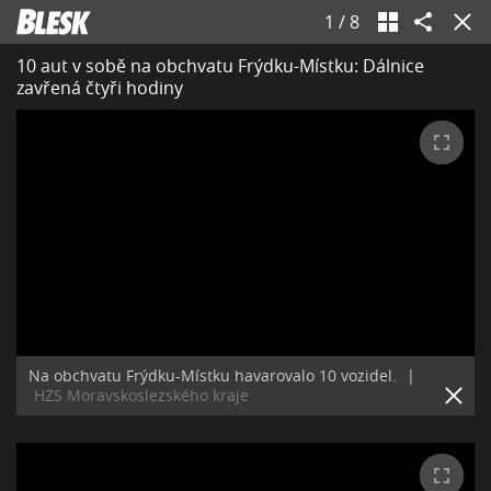
1
/
8
10 aut v sobě na obchvatu Frýdku-Místku: Dálnice
zavřená čtyři hodiny
Na obchvatu Frýdku-Místku havarovalo 10 vozidel.
|
HZS Moravskoslezského kraje