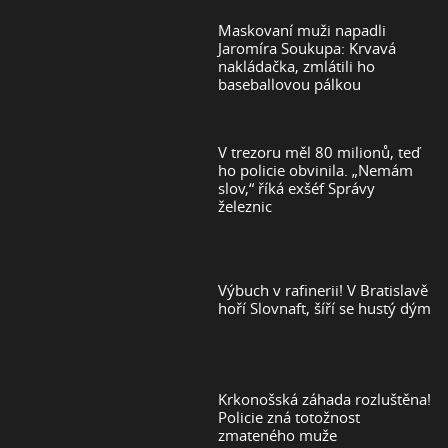
Maskovaní muži napadli
Jaromíra Soukupa: Krvavá
nakládačka, zmlátili ho
baseballovou pálkou
V trezoru měl 80 milionů, teď
ho policie obvinila. „Nemám
slov,“ říká exšéf Správy
železnic
Výbuch v rafinerii! V Bratislavě
hoří Slovnaft, šíří se hustý dým
Krkonošská záhada rozluštěna!
Policie zná totožnost
zmateného muže