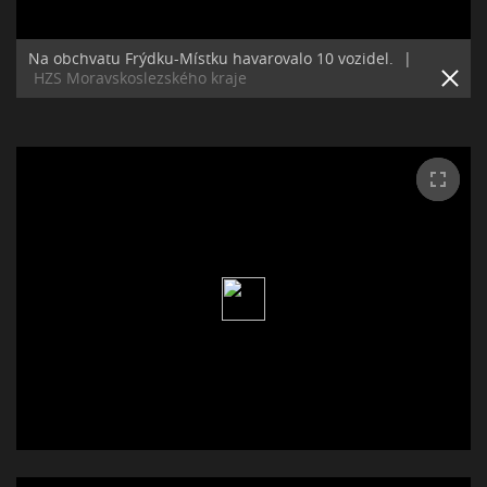
Na obchvatu Frýdku-Místku havarovalo 10 vozidel.
|
HZS Moravskoslezského kraje