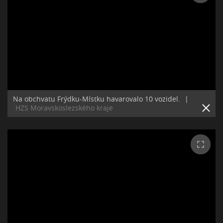
Na obchvatu Frýdku-Místku havarovalo 10 vozidel.
|
HZS Moravskoslezského kraje