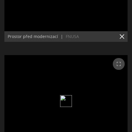
Prostor před modernizací
|
FNUSA