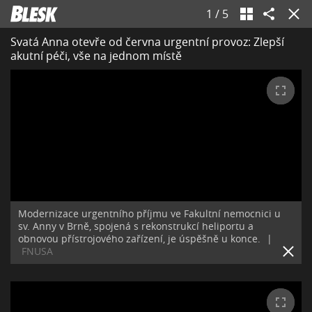
1
/
5
Svatá Anna otevře od června urgentní provoz: Zlepší
akutní péči, vše na jednom místě
Modernizace urgentního příjmu ve Fakultní nemocnici u
sv. Anny v Brně, spojená s rekonstrukcí heliportu a
obnovou přístrojového zařízení, je úspěšně u konce.
|
FNUSA