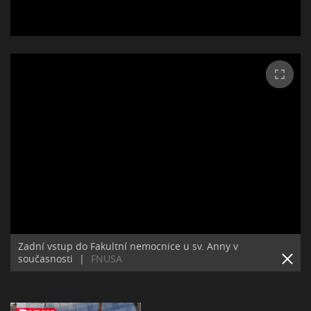
Zadní vstup do Fakultní nemocnice u sv. Anny v
současnosti
|
FNUSA