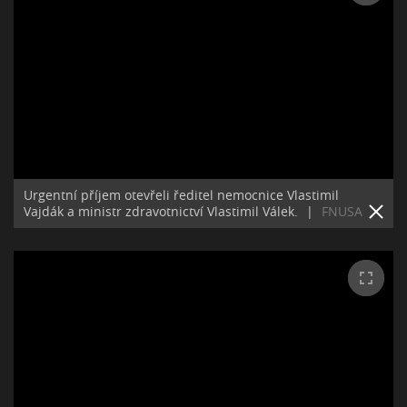
Urgentní příjem otevřeli ředitel nemocnice Vlastimil
Vajdák a ministr zdravotnictví Vlastimil Válek.
|
FNUSA