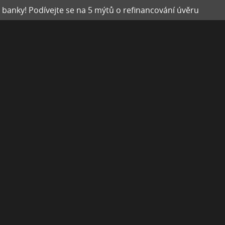
 banky! Podívejte se na 5 mýtů o refinancování úvěru